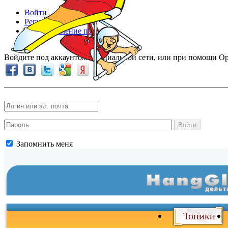
Войти
Регистрация
Восстановление пароля
Войдите под аккаунтом в социальной сети, или при помощи Op
Войти
Запомнить меня
Войти
и
Топики