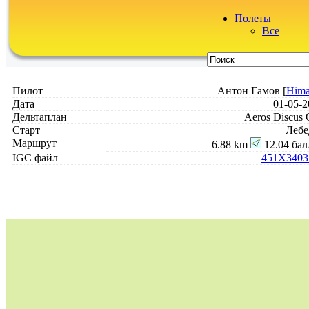
Полеты
Все
Пилот
Антон Гамов [
Him
Дата
01-05-2
Дельтаплан
Aeros Discus
Старт
Лебе
Маршрут
6.88 km
12.04 бал
IGC файл
451X3403.