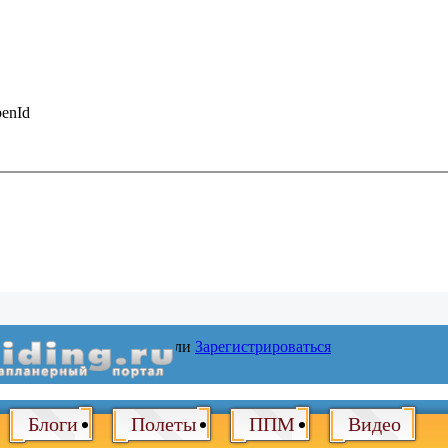
enId
Войти
или
Зарегистрироваться
Блоги
Полеты
ППМ
Видео