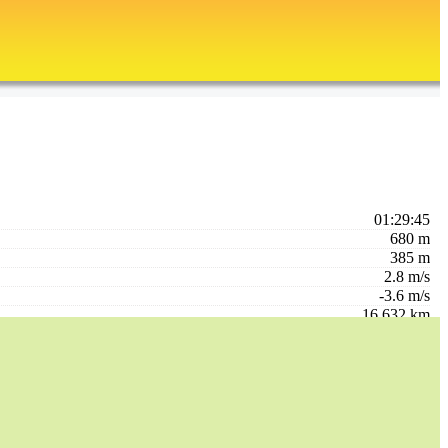
01:29:45
680 m
385 m
2.8 m/s
-3.6 m/s
16.632 km
16.979 km