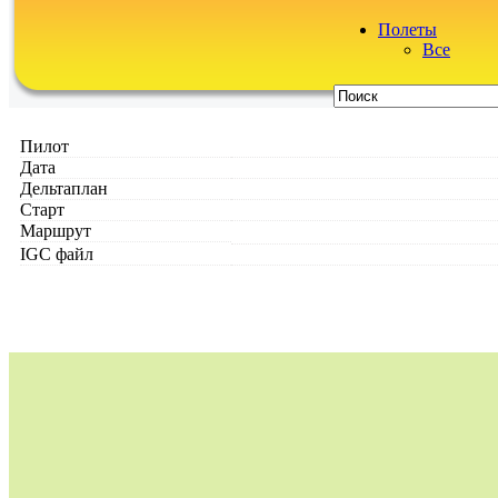
Полеты
Все
Пилот
Дата
Дельтаплан
Старт
Маршрут
IGC файл