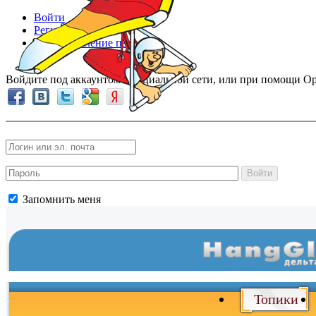
Войти
Регистрация
Восстановление пароля
Войдите под аккаунтом в социальной сети, или при помощи Op
Войти
Запомнить меня
Войти
и
Топики