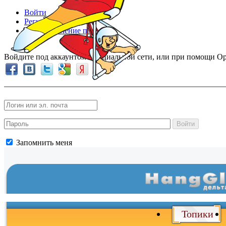
Войти
Регистрация
Восстановление пароля
Войдите под аккаунтом в социальной сети, или при помощи Op
Войти
Запомнить меня
Войти
и
Топики