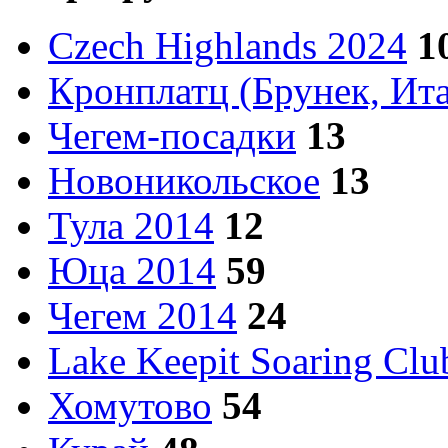
Czech Highlands 2024
1
Кронплатц (Брунек, Ит
Чегем-посадки
13
Новоникольское
13
Тула 2014
12
Юца 2014
59
Чегем 2014
24
Lake Keepit Soaring Club
Хомутово
54