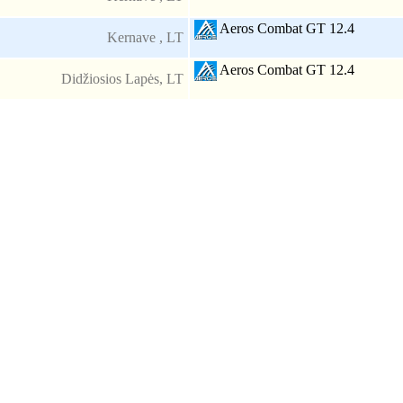
Aeros Combat GT 12.4
Kernave , LT
Aeros Combat GT 12.4
Didžiosios Lapės, LT