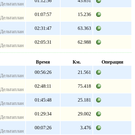
01:12:56
45.651
Дельтаплан
01:07:57
15.236
Дельтаплан
02:31:47
63.363
Дельтаплан
02:05:31
62.988
Дельтаплан
Время
Км.
Операции
00:56:26
21.561
Дельтаплан
02:48:11
75.418
Дельтаплан
01:45:48
25.181
Дельтаплан
01:29:34
29.002
Дельтаплан
00:07:26
3.476
Дельтаплан