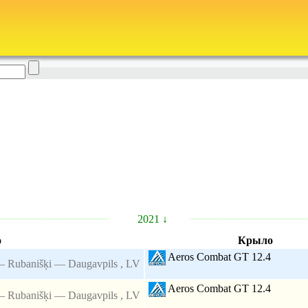
2021 ↓
о
Крыло
Aeros Combat GT 12.4
 — Rubanišķi — Daugavpils , LV
Aeros Combat GT 12.4
 — Rubanišķi — Daugavpils , LV