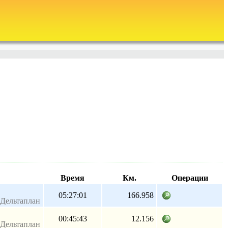
Время
Км.
Операции
05:27:01
166.958
Дельтаплан
00:45:43
12.156
Дельтаплан