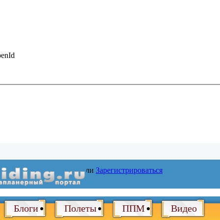
enId
Войти
или
Зарегистрироваться
Блоги
Полеты
ППМ
Видео