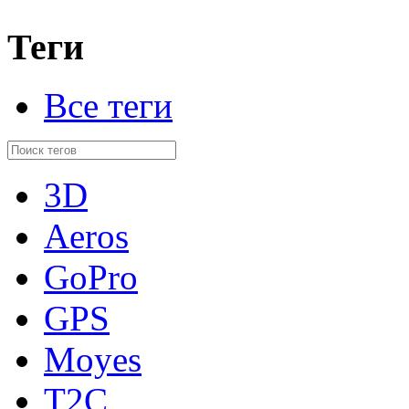
Теги
Все теги
3D
Aeros
GoPro
GPS
Moyes
T2C