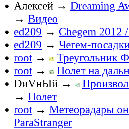
Алексей
→
Dreaming Aw
→
Видео
ed209
→
Chegem 2012 /
ed209
→
Чегем-посадк
root
→
Треугольник Ф
root
→
Полет на дальн
DиVнЫй
→
Произвол
→
Полет
root
→
Метеорадары он
ParaStranger