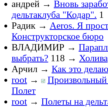
андрей
→
Вновь зарабо
дельтаклуба "Кодар".
1
Радик
→
Aeros. Я прос
Конструкторское бюро
ВЛАДИМИР
→
Парапл
выбрать?
118
→
Холив
Арчил
→
Как это делаю
root
→
Произвольный 
Полет
root
→
Полеты на дельт