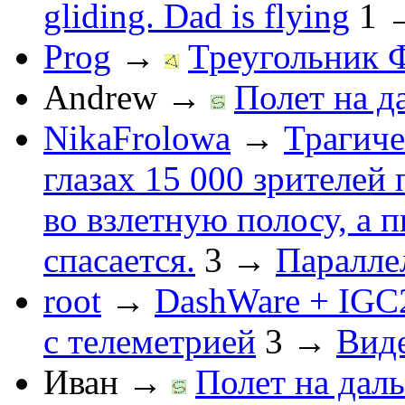
gliding. Dad is flying
1
Prog
→
Треугольник 
Andrew
→
Полет на д
NikaFrolowa
→
Трагиче
глазах 15 000 зрителей
во взлетную полосу, а 
спасается.
3
→
Паралле
root
→
DashWare + IGC
с телеметрией
3
→
Вид
Иван
→
Полет на даль