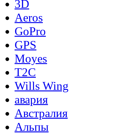
3D
Aeros
GoPro
GPS
Moyes
T2C
Wills Wing
авария
Австралия
Альпы