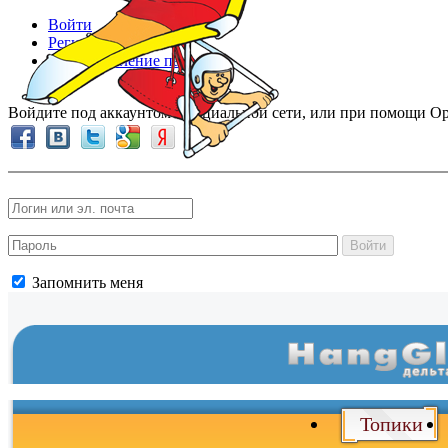
Войти
Регистрация
Восстановление пароля
Войдите под аккаунтом в социальной сети, или при помощи Op
Войти
Запомнить меня
Войти
и
Топики