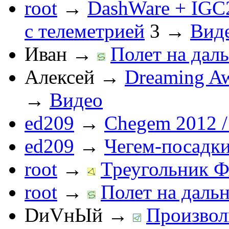
root
→
DashWare + IGC
с телеметрией
3
→
Вид
Иван
→
Полет на даль
Алексей
→
Dreaming Aw
→
Видео
ed209
→
Chegem 2012 /
ed209
→
Чегем-посадк
root
→
Треугольник Ф
root
→
Полет на дальн
DиVнЫй
→
Произвол