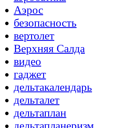
Аэрос
безопасность
вертолет
Верхняя Салда
видео
гаджет
дельтакалендарь
дельталет
дельтаплан
дельтапланеризм