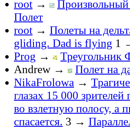
root
→
Произвольный 
Полет
root
→
Полеты на дельт
gliding. Dad is flying
1
Prog
→
Треугольник 
Andrew
→
Полет на д
NikaFrolowa
→
Трагиче
глазах 15 000 зрителей
во взлетную полосу, а 
спасается.
3
→
Паралле