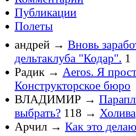
Публикации
Полеты
андрей
→
Вновь зарабо
дельтаклуба "Кодар".
1
Радик
→
Aeros. Я прос
Конструкторское бюро
ВЛАДИМИР
→
Парапл
выбрать?
118
→
Холив
Арчил
→
Как это делаю