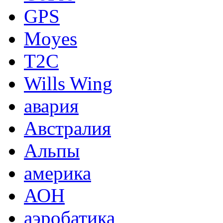
GPS
Moyes
T2C
Wills Wing
авария
Австралия
Альпы
америка
АОН
аэробатика