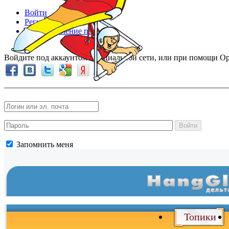
Войти
Регистрация
Восстановление пароля
Войдите под аккаунтом в социальной сети, или при помощи Op
Войти
Запомнить меня
Войти
и
Топики