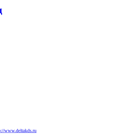
д
p://www.deltakds.ru