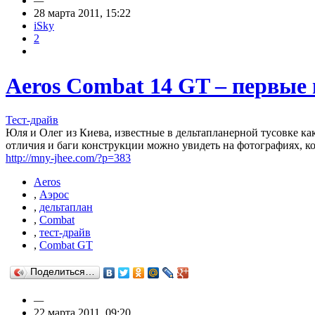
—
28 марта 2011, 15:22
iSky
2
Aeros Combat 14 GT – первые
Тест-драйв
Юля и Олег из Киева, известные в дельтапланерной тусовке ка
отличия и баги конструкции можно увидеть на фотографиях, к
http://mny-jhee.com/?p=383
Aeros
,
Аэрос
,
дельтаплан
,
Combat
,
тест-драйв
,
Combat GT
Поделиться…
—
22 марта 2011, 09:20