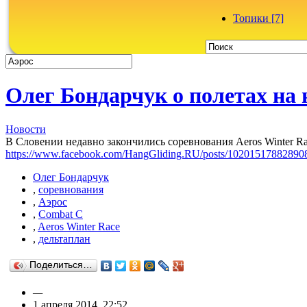
Топики [7]
Олег Бондарчук о полетах на 
Новости
В Словении недавно закончились соревнования Aeros Winter Rac
https://www.facebook.com/HangGliding.RU/posts/10201517882890
Олег Бондарчук
,
соревнования
,
Аэрос
,
Combat C
,
Aeros Winter Race
,
дельтаплан
Поделиться…
—
1 апреля 2014, 22:52