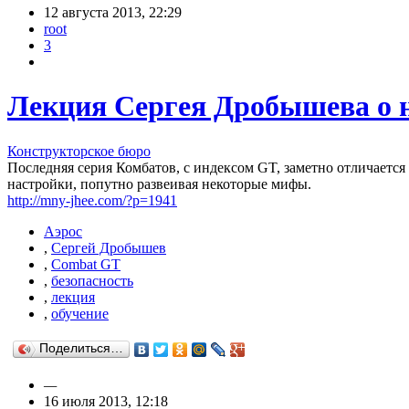
12 августа 2013, 22:29
root
3
Лекция Сергея Дробышева о 
Конструкторское бюро
Последняя серия Комбатов, с индексом GT, заметно отличается
настройки, попутно развеивая некоторые мифы.
http://mny-jhee.com/?p=1941
Аэрос
,
Сергей Дробышев
,
Combat GT
,
безопасность
,
лекция
,
обучение
Поделиться…
—
16 июля 2013, 12:18