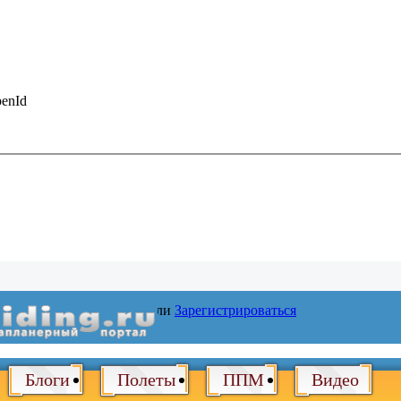
enId
Войти
или
Зарегистрироваться
Блоги
Полеты
ППМ
Видео