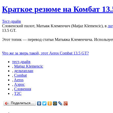
Краткое резюме на Комбат 13
Тест-драйв
Словенский пилот, Матьяж Клеменчич (Matjaz Klemencic), в
ли
13.5 GT.
Этот топик — перевод статьи Матьяжа Клеменчича. Используем
Что же за зверь такой, этот Aeros Combat 13.5 GT?
тест-драйв
,
Matjaz Klemencic
,
дельтаплан
,
Combat
,
Aeros
,
Аэрос
,
Словения
,
T2C
Поделиться…