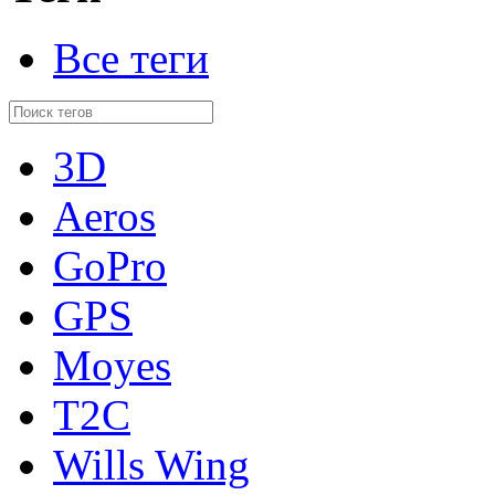
Все теги
3D
Aeros
GoPro
GPS
Moyes
T2C
Wills Wing