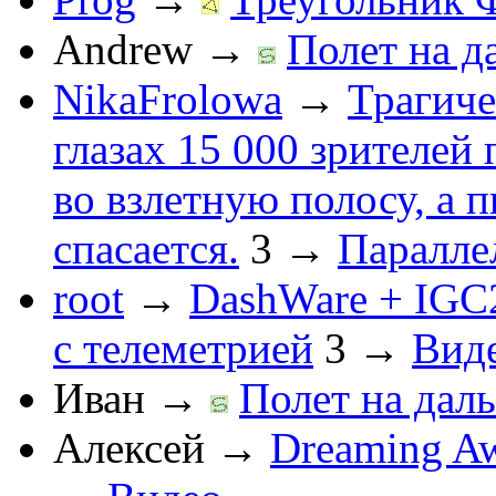
Andrew
→
Полет на д
NikaFrolowa
→
Трагиче
глазах 15 000 зрителей
во взлетную полосу, а 
спасается.
3
→
Паралле
root
→
DashWare + IGC
с телеметрией
3
→
Вид
Иван
→
Полет на даль
Алексей
→
Dreaming Aw