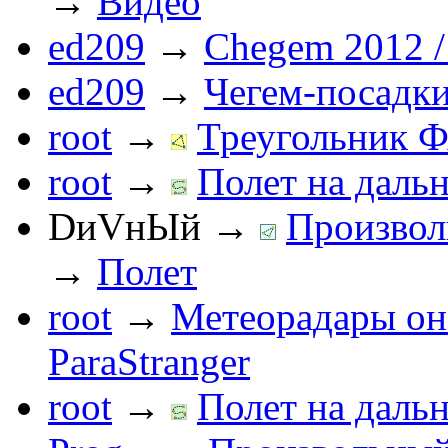
→
Видео
ed209
→
Chegem 2012 /
ed209
→
Чегем-посадк
root
→
Треугольник Ф
root
→
Полет на дальн
DиVнЫй
→
Произвол
→
Полет
root
→
Метеорадары он
ParaStranger
root
→
Полет на дальн