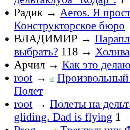
Радик
→
Aeros. Я прос
Конструкторское бюро
ВЛАДИМИР
→
Парапл
выбрать?
118
→
Холив
Арчил
→
Как это делаю
root
→
Произвольный 
Полет
root
→
Полеты на дельт
gliding. Dad is flying
1
Prog
→
Треугольник 