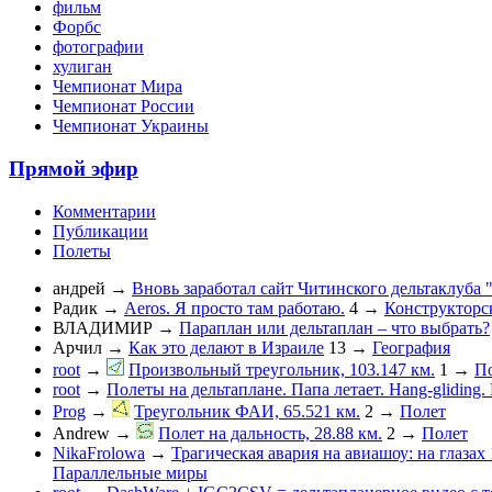
фильм
Форбс
фотографии
хулиган
Чемпионат Мира
Чемпионат России
Чемпионат Украины
Прямой эфир
Комментарии
Публикации
Полеты
андрей
→
Вновь заработал сайт Читинского дельтаклуба 
Радик
→
Aeros. Я просто там работаю.
4
→
Конструкторс
ВЛАДИМИР
→
Параплан или дельтаплан – что выбрать?
Арчил
→
Как это делают в Израиле
13
→
География
root
→
Произвольный треугольник, 103.147 км.
1
→
П
root
→
Полеты на дельтаплане. Папа летает. Hang-gliding. D
Prog
→
Треугольник ФАИ, 65.521 км.
2
→
Полет
Andrew
→
Полет на дальность, 28.88 км.
2
→
Полет
NikaFrolowa
→
Трагическая авария на авиашоу: на глазах
Параллельные миры