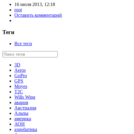
16 июля 2013, 12:18
root
Оставить комментарий
Теги
Все теги
3D
Aeros
GoPro
GPS
Moyes
T2C
Wills Wing
авария
Австралия
Альпы
америка
АОН
аэробатика