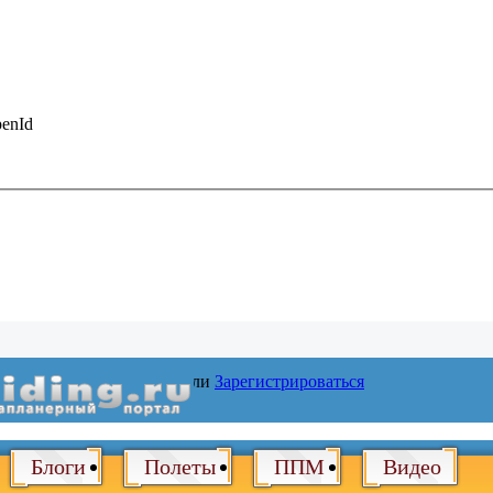
enId
Войти
или
Зарегистрироваться
Блоги
Полеты
ППМ
Видео