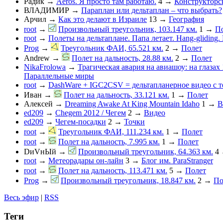
Радик
→
Aeros. Я просто там работаю.
4
→
Конструкторс
ВЛАДИМИР
→
Параплан или дельтаплан – что выбрать?
Арчил
→
Как это делают в Израиле
13
→
География
root
→
Произвольный треугольник, 103.147 км.
1
→
П
root
→
Полеты на дельтаплане. Папа летает. Hang-gliding. D
Prog
→
Треугольник ФАИ, 65.521 км.
2
→
Полет
Andrew
→
Полет на дальность, 28.88 км.
2
→
Полет
NikaFrolowa
→
Трагическая авария на авиашоу: на глазах
Параллельные миры
root
→
DashWare + IGC2CSV = дельтапланерное видео с 
Иван
→
Полет на дальность, 33.121 км.
1
→
Полет
Алексей
→
Dreaming Awake At King Mountain Idaho
1
→
В
ed209
→
Chegem 2012 / Чегем
2
→
Видео
ed209
→
Чегем-посадки
2
→
Точки
root
→
Треугольник ФАИ, 111.234 км.
1
→
Полет
root
→
Полет на дальность, 7.995 км.
1
→
Полет
DиVнЫй
→
Произвольный треугольник, 64.363 км.
4
root
→
Метеорадары он-лайн
3
→
Блог им. ParaStranger
root
→
Полет на дальность, 113.471 км.
5
→
Полет
Prog
→
Произвольный треугольник, 18.847 км.
2
→
По
Весь эфир
|
RSS
Теги