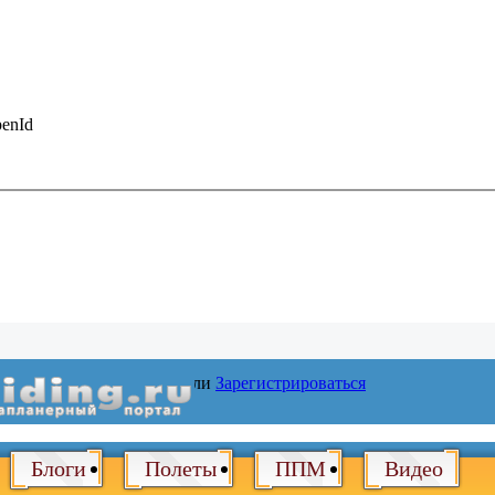
enId
Войти
или
Зарегистрироваться
Блоги
Полеты
ППМ
Видео