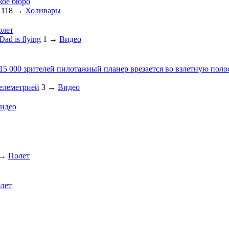
кое бюро
118
→
Холивары
олет
ad is flying
1
→
Видео
 15 000 зрителей пилотажный планер врезается во взлетную поло
телеметрией
3
→
Видео
идео
→
Полет
лет