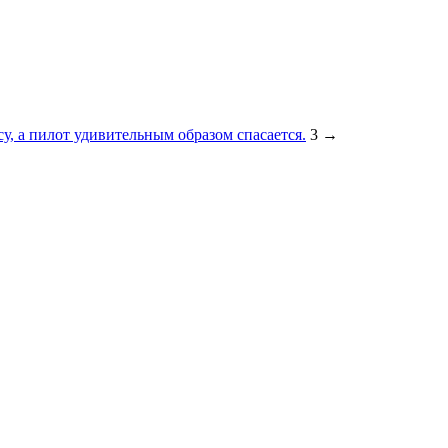
су, а пилот удивительным образом спасается.
3
→