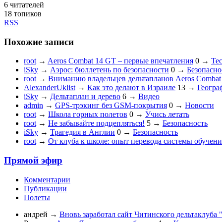
6
читателей
18 топиков
RSS
Похожие записи
root
→
Aeros Combat 14 GT – первые впечатления
0
→
Те
iSky
→
Аэрос: бюллетень по безопасности
0
→
Безопасно
root
→
Вниманию владельцев дельтапланов Aeros Combat 
AlexanderUklist
→
Как это делают в Израиле
13
→
Геогра
iSky
→
Дельтаплан и дерево
6
→
Видео
admin
→
GPS-трэкинг без GSM-покрытия
0
→
Новости
root
→
Школа горных полетов
0
→
Учись летать
root
→
Не забывайте подцепляться!
5
→
Безопасность
iSky
→
Трагедия в Англии
0
→
Безопасность
root
→
От клуба к школе: опыт перевода системы обучен
Прямой эфир
Комментарии
Публикации
Полеты
андрей
→
Вновь заработал сайт Читинского дельтаклуба 