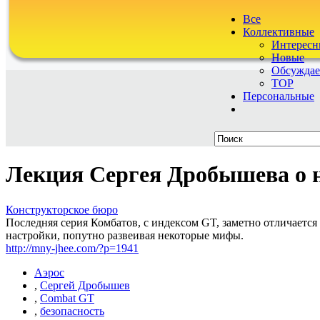
Все
Коллективные
Интересн
Новые
Обсужда
TOP
Персональные
Лекция Сергея Дробышева о 
Конструкторское бюро
Последняя серия Комбатов, с индексом GT, заметно отличается
настройки, попутно развеивая некоторые мифы.
http://mny-jhee.com/?p=1941
Аэрос
,
Сергей Дробышев
,
Combat GT
,
безопасность