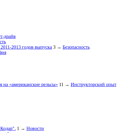
ст-драйв
сть
2011-2013 годов выпуска
3
→
Безопасность
фия
ия на «американские рельсы»
11
→
Инструкторский опыт
"Кодар".
1
→
Новости