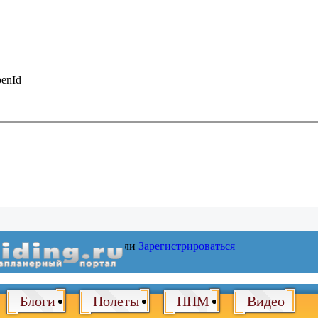
enId
Войти
или
Зарегистрироваться
Блоги
Полеты
ППМ
Видео