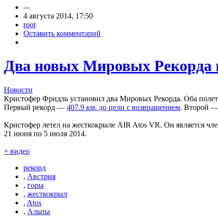
—
4 августа 2014, 17:50
root
Оставить комментарий
Два новых Мировых Рекорда 
Новости
Кристофер Фридль установил два Мировых Рекорда. Оба полета
Первый рекорд —
407.9 км. до цели с возвращением
. Второй 
Кристофер летел на жесткокрыле AIR Atos VR. Он является чл
21 июня по 5 июля 2014.
+ видео
рекорд
,
Австрия
,
горы
,
жесткокрыл
,
Atos
,
Альпы