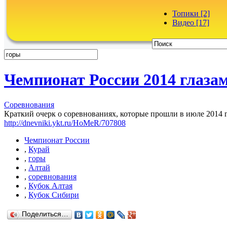
Топики [2]
Видео [17]
Чемпионат России 2014 глаза
Соревнования
Краткий очерк о соревнованиях, которые прошли в июле 2014 г
http://dnevniki.ykt.ru/HoMeR/707808
Чемпионат России
,
Курай
,
горы
,
Алтай
,
соревнования
,
Кубок Алтая
,
Кубок Сибири
Поделиться…