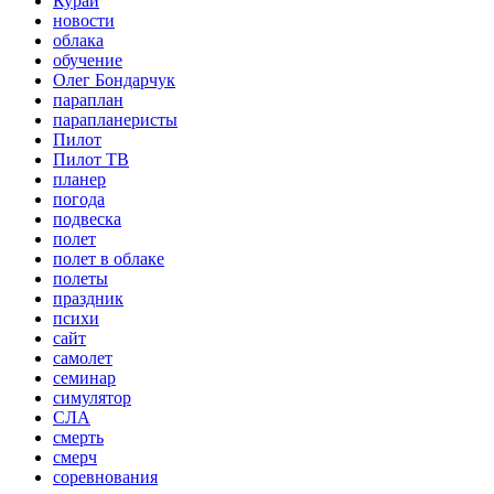
Курай
новости
облака
обучение
Олег Бондарчук
параплан
парапланеристы
Пилот
Пилот ТВ
планер
погода
подвеска
полет
полет в облаке
полеты
праздник
психи
сайт
самолет
семинар
симулятор
СЛА
смерть
смерч
соревнования