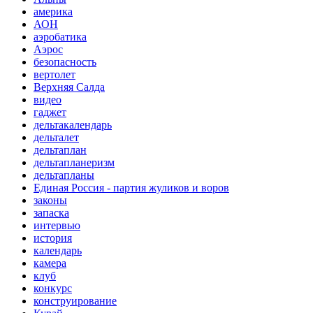
америка
АОН
аэробатика
Аэрос
безопасность
вертолет
Верхняя Салда
видео
гаджет
дельтакалендарь
дельталет
дельтаплан
дельтапланеризм
дельтапланы
Единая Россия - партия жуликов и воров
законы
запаска
интервью
история
календарь
камера
клуб
конкурс
конструирование