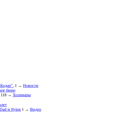
"Кодар".
1
→
Новости
кое бюро
118
→
Холивары
олет
ad is flying
1
→
Видео