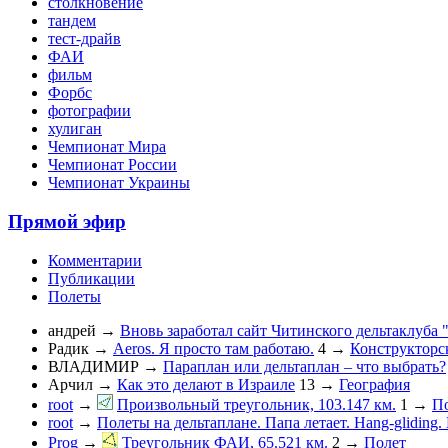
столкновение
тандем
тест-драйв
ФАИ
фильм
Форбс
фотографии
хулиган
Чемпионат Мира
Чемпионат России
Чемпионат Украины
Прямой эфир
Комментарии
Публикации
Полеты
андрей
→
Вновь заработал сайт Читинского дельтаклуба 
Радик
→
Aeros. Я просто там работаю.
4
→
Конструкторс
ВЛАДИМИР
→
Параплан или дельтаплан – что выбрать?
Арчил
→
Как это делают в Израиле
13
→
География
root
→
Произвольный треугольник, 103.147 км.
1
→
П
root
→
Полеты на дельтаплане. Папа летает. Hang-gliding. D
Prog
→
Треугольник ФАИ, 65.521 км.
2
→
Полет