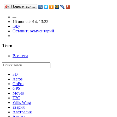
Поделиться…
—
16 июня 2014, 13:22
iSky
Оставить комментарий
Теги
Все теги
3D
Aeros
GoPro
GPS
Moyes
T2C
Wills Wing
авария
Австралия
Альпы