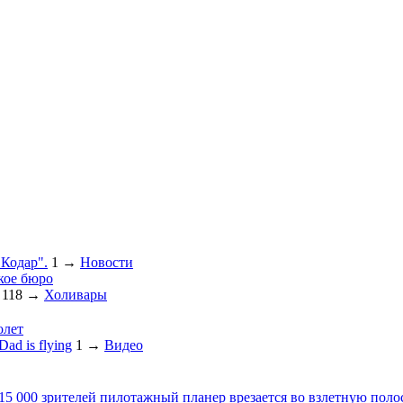
"Кодар".
1
→
Новости
кое бюро
118
→
Холивары
олет
ad is flying
1
→
Видео
 15 000 зрителей пилотажный планер врезается во взлетную поло