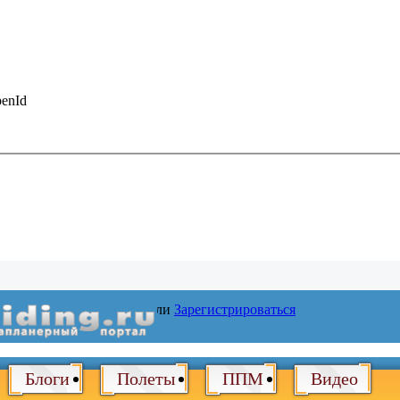
enId
Войти
или
Зарегистрироваться
Блоги
Полеты
ППМ
Видео