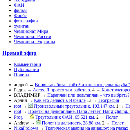
ФАИ
фильм
Форбс
фотографии
хулиган
Чемпионат Мира
Чемпионат России
Чемпионат Украины
Прямой эфир
Комментарии
Публикации
Полеты
андрей
→
Вновь заработал сайт Читинского дельтаклуба 
Радик
→
Aeros. Я просто там работаю.
4
→
Конструкторс
ВЛАДИМИР
→
Параплан или дельтаплан – что выбрать?
Арчил
→
Как это делают в Израиле
13
→
География
root
→
Произвольный треугольник, 103.147 км.
1
→
П
root
→
Полеты на дельтаплане. Папа летает. Hang-gliding. D
Prog
→
Треугольник ФАИ, 65.521 км.
2
→
Полет
Andrew
→
Полет на дальность, 28.88 км.
2
→
Полет
NikaFrolowa
→
Трагическая авария на авиашоу: на глазах