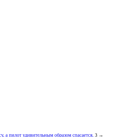
су, а пилот удивительным образом спасается.
3
→