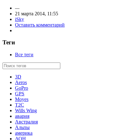
—
21 марта 2014, 11:55
iSky
Оставить комментарий
Теги
Все теги
3D
Aeros
GoPro
GPS
Moyes
T2C
Wills Wing
авария
Австралия
Альпы
америка
АОН