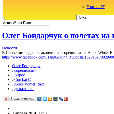
Топики [2]
Олег Бондарчук о полетах на 
Новости
В Словении недавно закончились соревнования Aeros Winter Rac
https://www.facebook.com/HangGliding.RU/posts/10201517882890
Олег Бондарчук
,
соревнования
,
Аэрос
,
Combat C
,
Aeros Winter Race
,
дельтаплан
Поделиться…
—
1 апреля 2014, 22:52