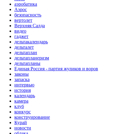
аэробатика
Аэрос
безопасность
вертолет
Верхняя Салда
видео
гаджет
дельтакалендарь
дельталет
дельтаплан
дельтапланеризм
дельтапланы
Единая Россия - партия жуликов и воров
законы
запаска
интервью
история
календарь
камера
клуб
конкурс
конструирование
Курай
новости
облака