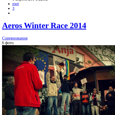
root
3
Aeros Winter Race 2014
Соревнования
6 фото