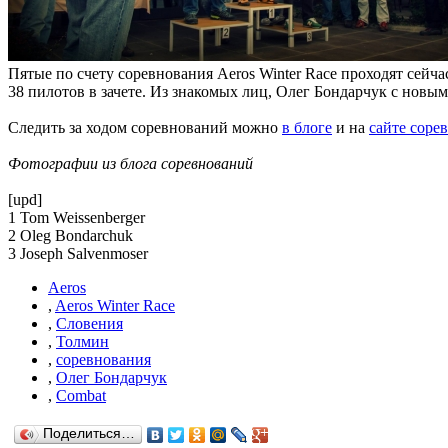
Пятые по счету соревнования Aeros Winter Race проходят сейча
38 пилотов в зачете. Из знакомых лиц, Олег Бондарчук с новы
Следить за ходом соревнований можно
в блоге
и на
сайте соре
Фотографии из блога соревнований
[upd]
1 Tom Weissenberger
2 Oleg Bondarchuk
3 Joseph Salvenmoser
Aeros
,
Aeros Winter Race
,
Словения
,
Толмин
,
соревнования
,
Олег Бондарчук
,
Combat
Поделиться…