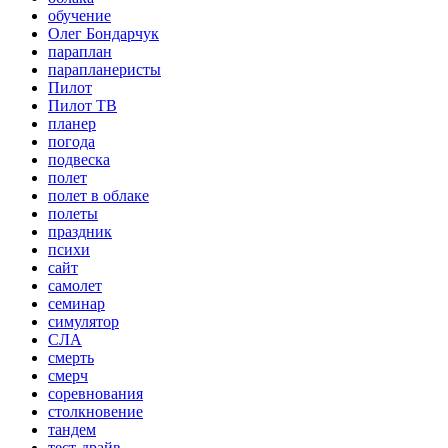
обучение
Олег Бондарчук
параплан
парапланеристы
Пилот
Пилот ТВ
планер
погода
подвеска
полет
полет в облаке
полеты
праздник
психи
сайт
самолет
семинар
симулятор
СЛА
смерть
смерч
соревнования
столкновение
тандем
тест-драйв