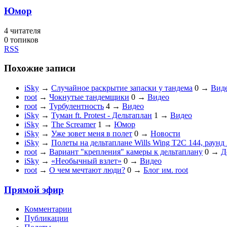
Юмор
4
читателя
0 топиков
RSS
Похожие записи
iSky
→
Случайное раскрытие запаски у тандема
0
→
Вид
root
→
Чокнутые тандемщики
0
→
Видео
root
→
Турбулентность
4
→
Видео
iSky
→
Туман ft. Protest - Дельтаплан
1
→
Видео
iSky
→
The Screamer
1
→
Юмор
iSky
→
Уже зовет меня в полет
0
→
Новости
iSky
→
Полеты на дельтаплане Wills Wing T2C 144, раунд 
root
→
Вариант "крепления" камеры к дельтаплану
0
→
Д
iSky
→
«Необычный взлет»
0
→
Видео
root
→
О чем мечтают люди?
0
→
Блог им. root
Прямой эфир
Комментарии
Публикации