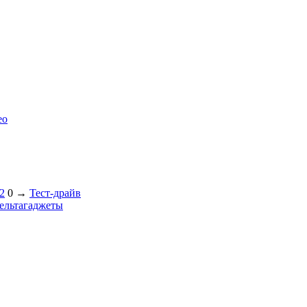
ео
2
0
→
Тест-драйв
ельтагаджеты