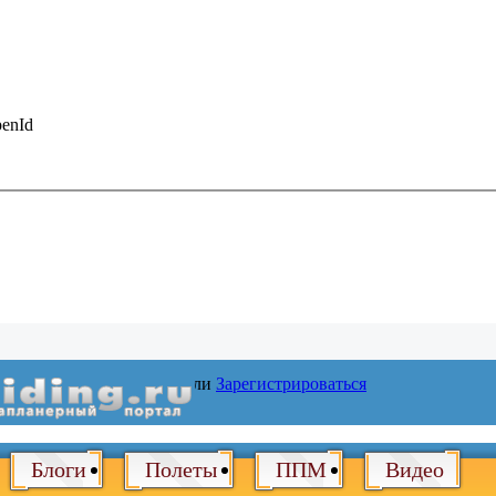
enId
Войти
или
Зарегистрироваться
Блоги
Полеты
ППМ
Видео