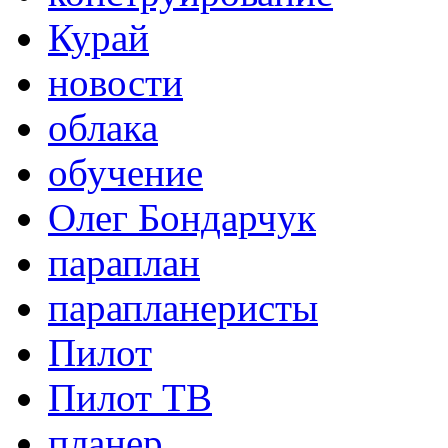
Курай
новости
облака
обучение
Олег Бондарчук
параплан
парапланеристы
Пилот
Пилот ТВ
планер