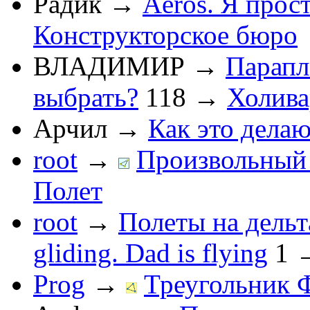
Радик
→
Aeros. Я прос
Конструкторское бюро
ВЛАДИМИР
→
Парапл
выбрать?
118
→
Холив
Арчил
→
Как это делаю
root
→
Произвольный 
Полет
root
→
Полеты на дельт
gliding. Dad is flying
1
Prog
→
Треугольник 