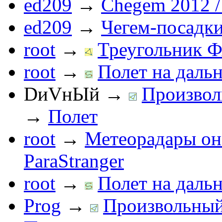
ed209
→
Chegem 2012 /
ed209
→
Чегем-посадк
root
→
Треугольник Ф
root
→
Полет на дальн
DиVнЫй
→
Произвол
→
Полет
root
→
Метеорадары он
ParaStranger
root
→
Полет на дальн
Prog
→
Произвольный 