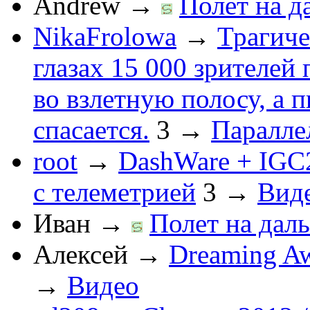
Andrew
→
Полет на д
NikaFrolowa
→
Трагиче
глазах 15 000 зрителей
во взлетную полосу, а 
спасается.
3
→
Паралле
root
→
DashWare + IGC
с телеметрией
3
→
Вид
Иван
→
Полет на даль
Алексей
→
Dreaming Aw
→
Видео