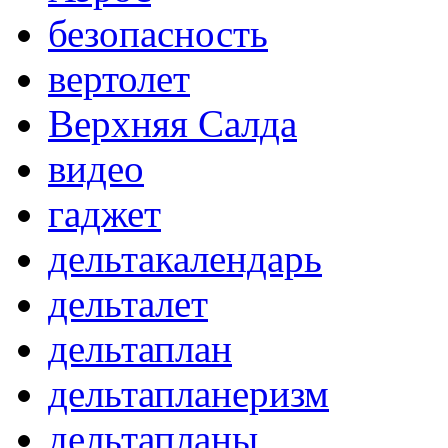
безопасность
вертолет
Верхняя Салда
видео
гаджет
дельтакалендарь
дельталет
дельтаплан
дельтапланеризм
дельтапланы