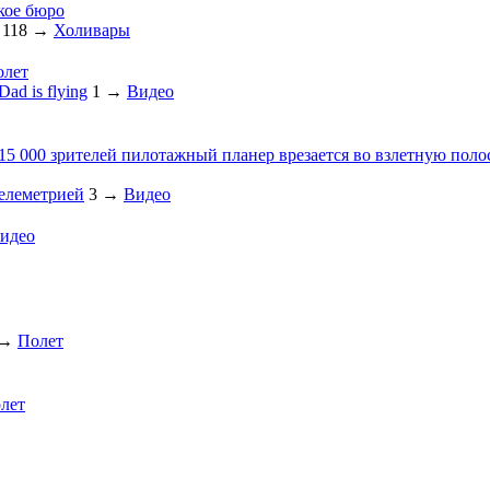
кое бюро
118
→
Холивары
олет
ad is flying
1
→
Видео
 15 000 зрителей пилотажный планер врезается во взлетную поло
телеметрией
3
→
Видео
идео
→
Полет
лет