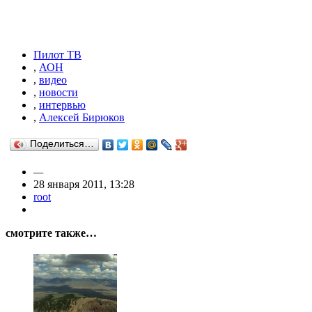
Пилот ТВ
,
АОН
,
видео
,
новости
,
интервью
,
Алексей Бирюков
Поделиться…
—
28 января 2011, 13:28
root
смотрите также…