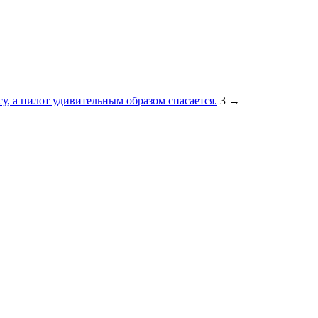
су, а пилот удивительным образом спасается.
3
→