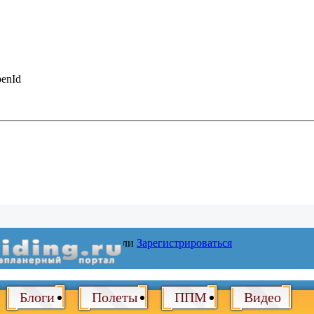
enId
Войти
или
Зарегистрироваться
Блоги
Полеты
ППМ
Видео