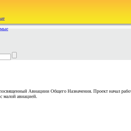
ые
емые
священный Авиациии Общего Назначения. Проект начал работу с 
с малой авиацией.