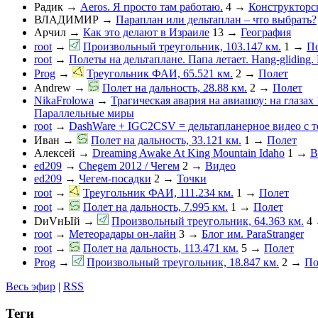
Радик
→
Aeros. Я просто там работаю.
4
→
Конструкторс
ВЛАДИМИР
→
Параплан или дельтаплан – что выбрать?
Арчил
→
Как это делают в Израиле
13
→
География
root
→
Произвольный треугольник, 103.147 км.
1
→
П
root
→
Полеты на дельтаплане. Папа летает. Hang-gliding. D
Prog
→
Треугольник ФАИ, 65.521 км.
2
→
Полет
Andrew
→
Полет на дальность, 28.88 км.
2
→
Полет
NikaFrolowa
→
Трагическая авария на авиашоу: на глазах
Параллельные миры
root
→
DashWare + IGC2CSV = дельтапланерное видео с 
Иван
→
Полет на дальность, 33.121 км.
1
→
Полет
Алексей
→
Dreaming Awake At King Mountain Idaho
1
→
В
ed209
→
Chegem 2012 / Чегем
2
→
Видео
ed209
→
Чегем-посадки
2
→
Точки
root
→
Треугольник ФАИ, 111.234 км.
1
→
Полет
root
→
Полет на дальность, 7.995 км.
1
→
Полет
DиVнЫй
→
Произвольный треугольник, 64.363 км.
4
root
→
Метеорадары он-лайн
3
→
Блог им. ParaStranger
root
→
Полет на дальность, 113.471 км.
5
→
Полет
Prog
→
Произвольный треугольник, 18.847 км.
2
→
По
Весь эфир
|
RSS
Теги