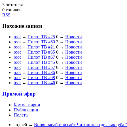
3
читателя
0 топиков
RSS
Похожие записи
root
→
Пилот ТВ #25
0
→
Новости
root
→
Пилот ТВ #60
3
→
Новости
root
→
Пилот ТВ #21
0
→
Новости
root
→
Пилот ТВ #35
0
→
Новости
root
→
Пилот ТВ #67
0
→
Новости
root
→
Пилот ТВ #45
0
→
Новости
root
→
Пилот ТВ #57
0
→
Новости
root
→
Пилот ТВ #36
0
→
Новости
root
→
Пилот ТВ #68
0
→
Новости
root
→
Пилот ТВ #46
0
→
Новости
Прямой эфир
Комментарии
Публикации
Полеты
андрей
→
Вновь заработал сайт Читинского дельтаклуба 