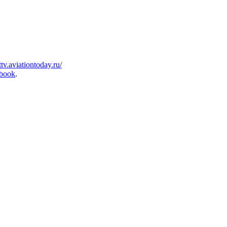
ttv.aviationtoday.ru/
ebook
.