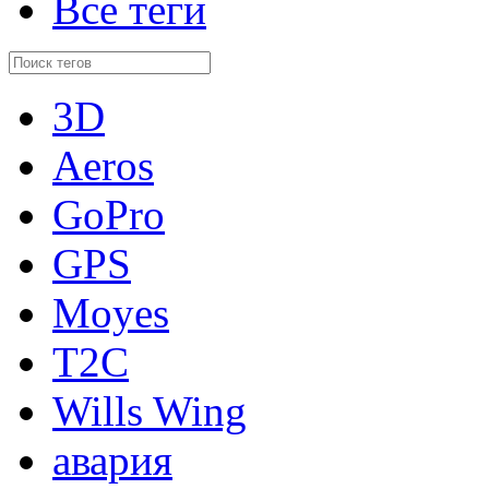
Все теги
3D
Aeros
GoPro
GPS
Moyes
T2C
Wills Wing
авария