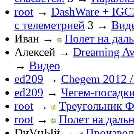
root
→
DashWare + IGC
с телеметрией
3
→
Вид
Иван
→
Полет на даль
Алексей
→
Dreaming Aw
→
Видео
ed209
→
Chegem 2012 /
ed209
→
Чегем-посадк
root
→
Треугольник Ф
root
→
Полет на дальн
DиVнЫй
→
Произвол