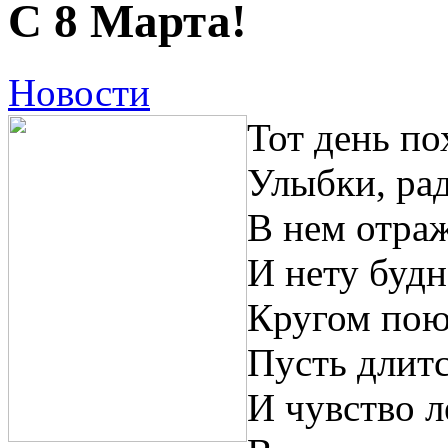
С 8 Марта!
Новости
Тот день по
Улыбки, рад
В нем отраж
И нету будн
Кругом поют
Пусть длитс
И чувство л