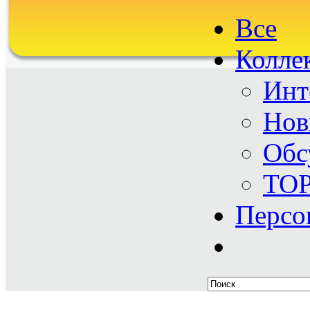
Все
Колле
Инт
Нов
Обс
TO
Персо