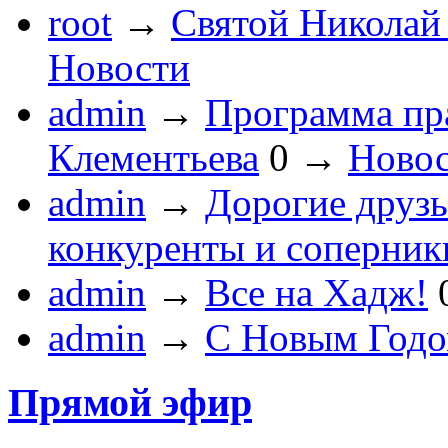
root
→
Святой Николай 
Новости
admin
→
Программа пра
Клементьева
0
→
Ново
admin
→
Дорогие друзь
конкуренты и соперник
admin
→
Все на Хадж!
admin
→
С Новым Год
Прямой эфир