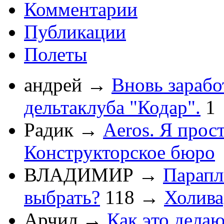
Комментарии
Публикации
Полеты
андрей
→
Вновь зарабо
дельтаклуба "Кодар".
1
Радик
→
Aeros. Я прос
Конструкторское бюро
ВЛАДИМИР
→
Парапл
выбрать?
118
→
Холив
Арчил
→
Как это делаю