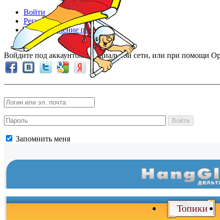
Войти
Регистрация
Восстановление пароля
Войдите под аккаунтом в социальной сети, или при помощи Op
Войти
Запомнить меня
Войти
и
Топики