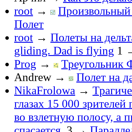
root
→
Произвольный 
Полет
root
→
Полеты на дельт
gliding. Dad is flying
1
Prog
→
Треугольник 
Andrew
→
Полет на д
NikaFrolowa
→
Трагиче
глазах 15 000 зрителей
во взлетную полосу, а 
спасается.
3
→
Паралле