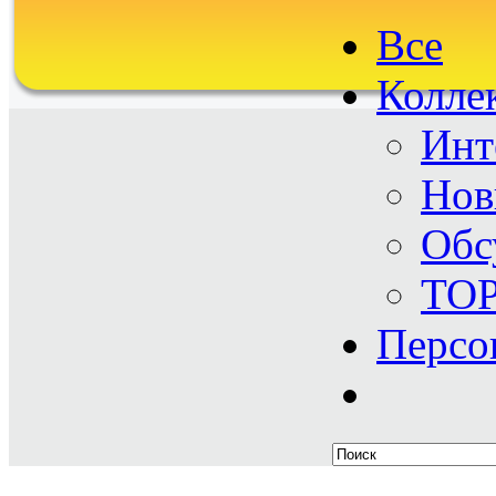
Все
Колле
Инт
Нов
Обс
TO
Персо