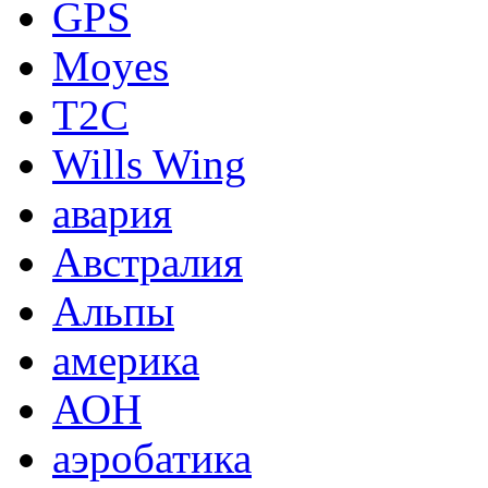
GPS
Moyes
T2C
Wills Wing
авария
Австралия
Альпы
америка
АОН
аэробатика