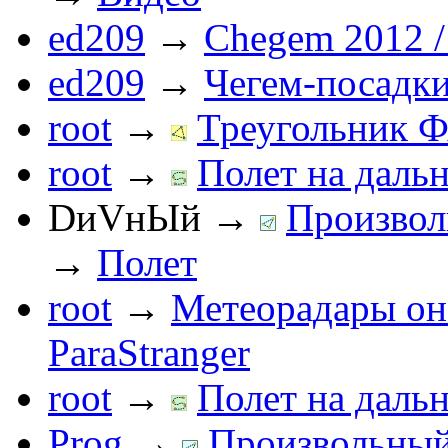
ed209
→
Chegem 2012 /
ed209
→
Чегем-посадк
root
→
Треугольник Ф
root
→
Полет на дальн
DиVнЫй
→
Произвол
→
Полет
root
→
Метеорадары он
ParaStranger
root
→
Полет на дальн
Prog
→
Произвольный 