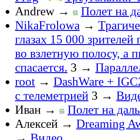
Andrew
→
Полет на д
NikaFrolowa
→
Трагиче
глазах 15 000 зрителей
во взлетную полосу, а 
спасается.
3
→
Паралле
root
→
DashWare + IGC
с телеметрией
3
→
Вид
Иван
→
Полет на даль
Алексей
→
Dreaming Aw
→
Видео