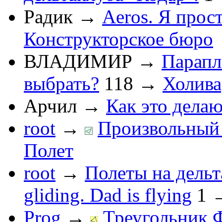
Радик
→
Aeros. Я прос
Конструкторское бюро
ВЛАДИМИР
→
Парапл
выбрать?
118
→
Холив
Арчил
→
Как это делаю
root
→
Произвольный 
Полет
root
→
Полеты на дельт
gliding. Dad is flying
1
Prog
→
Треугольник 