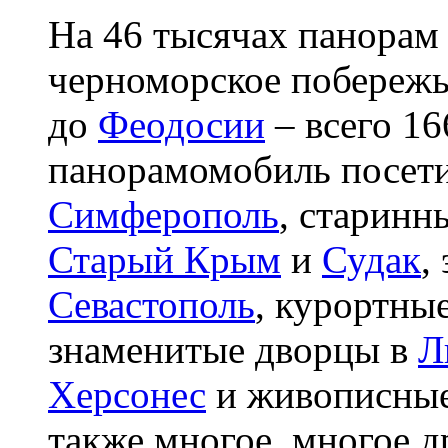
На 46 тысячах панорам
черноморское побережь
до
Феодосии
– всего 1
панорамомобиль посет
Симферополь
, старинн
Старый Крым
и
Судак
,
Севастополь
, курортны
знаменитые дворцы в
Л
Херсонес
и живописны
также многое, многое д