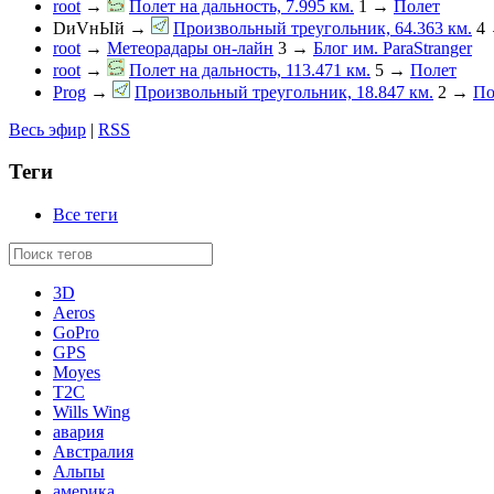
root
→
Полет на дальность, 7.995 км.
1
→
Полет
DиVнЫй
→
Произвольный треугольник, 64.363 км.
4
root
→
Метеорадары он-лайн
3
→
Блог им. ParaStranger
root
→
Полет на дальность, 113.471 км.
5
→
Полет
Prog
→
Произвольный треугольник, 18.847 км.
2
→
По
Весь эфир
|
RSS
Теги
Все теги
3D
Aeros
GoPro
GPS
Moyes
T2C
Wills Wing
авария
Австралия
Альпы
америка