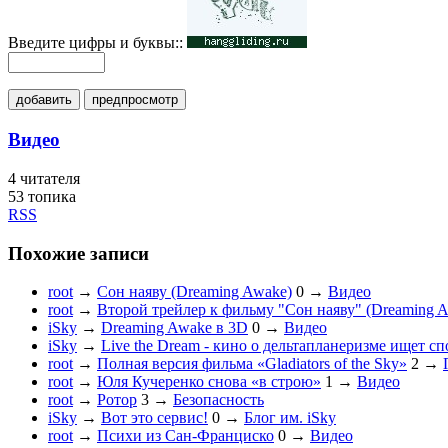
Введите цифры и буквы::
добавить
предпросмотр
Видео
4
читателя
53 топика
RSS
Похожие записи
root
→
Сон наяву (Dreaming Awake)
0
→
Видео
root
→
Второй трейлер к фильму "Сон наяву" (Dreaming 
iSky
→
Dreaming Awake в 3D
0
→
Видео
iSky
→
Live the Dream - кино о дельтапланеризме ищет с
root
→
Полная версия фильма «Gladiators of the Sky»
2
→
root
→
Юля Кучеренко снова «в строю»
1
→
Видео
root
→
Ротор
3
→
Безопасность
iSky
→
Вот это сервис!
0
→
Блог им. iSky
root
→
Психи из Сан-Франциско
0
→
Видео