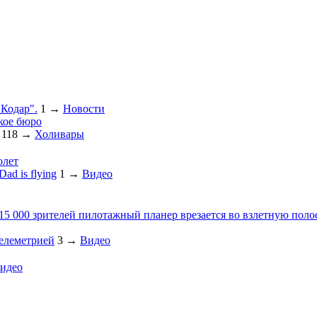
"Кодар".
1
→
Новости
кое бюро
118
→
Холивары
олет
ad is flying
1
→
Видео
 15 000 зрителей пилотажный планер врезается во взлетную поло
телеметрией
3
→
Видео
идео