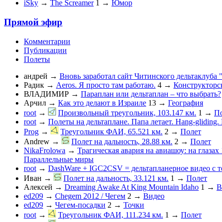
iSky
→
The Screamer
1
→
Юмор
Прямой эфир
Комментарии
Публикации
Полеты
андрей
→
Вновь заработал сайт Читинского дельтаклуба 
Радик
→
Aeros. Я просто там работаю.
4
→
Конструкторс
ВЛАДИМИР
→
Параплан или дельтаплан – что выбрать?
Арчил
→
Как это делают в Израиле
13
→
География
root
→
Произвольный треугольник, 103.147 км.
1
→
П
root
→
Полеты на дельтаплане. Папа летает. Hang-gliding. D
Prog
→
Треугольник ФАИ, 65.521 км.
2
→
Полет
Andrew
→
Полет на дальность, 28.88 км.
2
→
Полет
NikaFrolowa
→
Трагическая авария на авиашоу: на глазах
Параллельные миры
root
→
DashWare + IGC2CSV = дельтапланерное видео с 
Иван
→
Полет на дальность, 33.121 км.
1
→
Полет
Алексей
→
Dreaming Awake At King Mountain Idaho
1
→
В
ed209
→
Chegem 2012 / Чегем
2
→
Видео
ed209
→
Чегем-посадки
2
→
Точки
root
→
Треугольник ФАИ, 111.234 км.
1
→
Полет