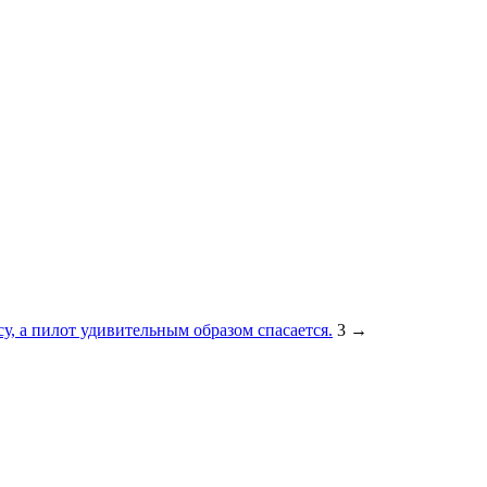
су, а пилот удивительным образом спасается.
3
→