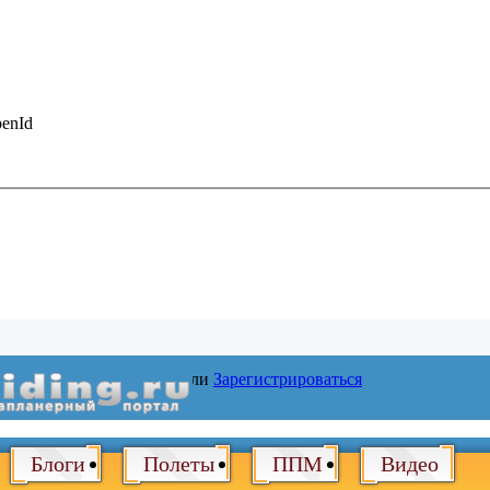
enId
Войти
или
Зарегистрироваться
Блоги
Полеты
ППМ
Видео