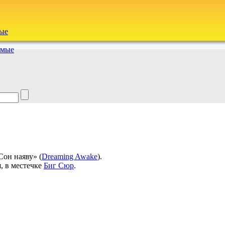
ые
емые
он наяву» (
Dreaming Awake
).
, в местечке
Биг Сюр
.