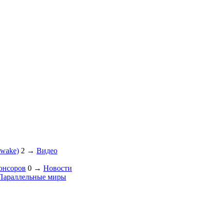
Awake)
2
→
Видео
понсоров
0
→
Новости
Параллельные миры