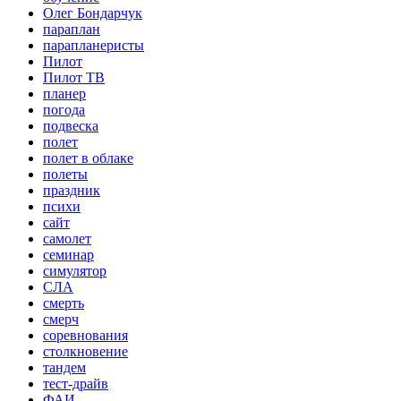
Олег Бондарчук
параплан
парапланеристы
Пилот
Пилот ТВ
планер
погода
подвеска
полет
полет в облаке
полеты
праздник
психи
сайт
самолет
семинар
симулятор
СЛА
смерть
смерч
соревнования
столкновение
тандем
тест-драйв
ФАИ