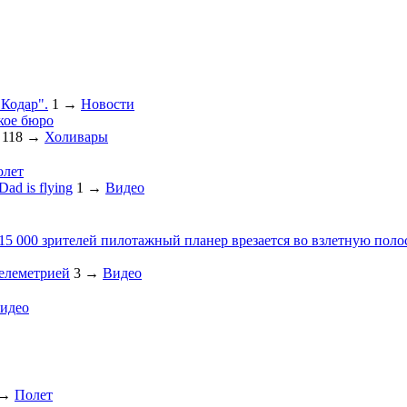
"Кодар".
1
→
Новости
кое бюро
118
→
Холивары
олет
ad is flying
1
→
Видео
 15 000 зрителей пилотажный планер врезается во взлетную поло
телеметрией
3
→
Видео
идео
→
Полет