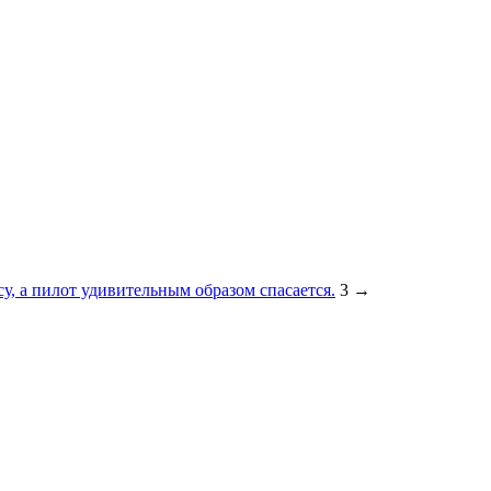
су, а пилот удивительным образом спасается.
3
→