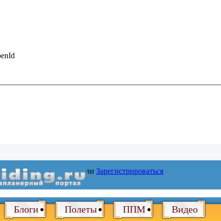
enId
Войти
или
Зарегистрироваться
Блоги
Полеты
ППМ
Видео