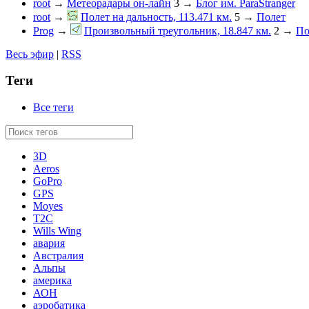
root
→
Метеорадары он-лайн
3
→
Блог им. ParaStranger
root
→
Полет на дальность, 113.471 км.
5
→
Полет
Prog
→
Произвольный треугольник, 18.847 км.
2
→
По
Весь эфир
|
RSS
Теги
Все теги
3D
Aeros
GoPro
GPS
Moyes
T2C
Wills Wing
авария
Австралия
Альпы
америка
АОН
аэробатика