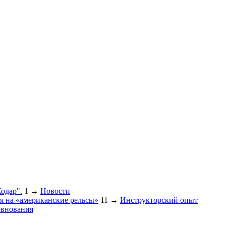
Кодар".
1
→
Новости
ия на «американские рельсы»
11
→
Инструкторский опыт
внования