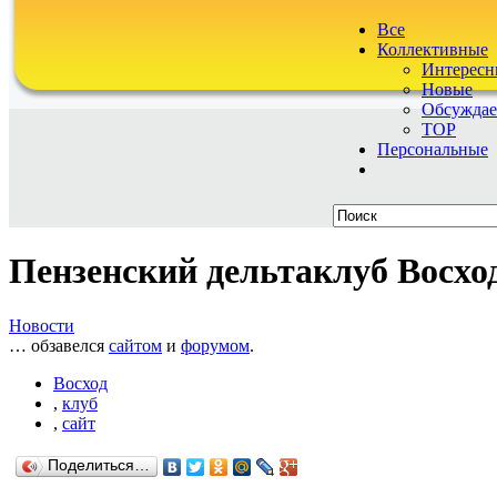
Все
Коллективные
Интересн
Новые
Обсужда
TOP
Персональные
Пензенский дельтаклуб Восхо
Новости
… обзавелся
сайтом
и
форумом
.
Восход
,
клуб
,
сайт
Поделиться…