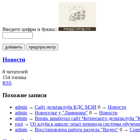
Введите цифры и буквы::
добавить
предпросмотр
Новости
8
читателей
154 топика
RSS
Похожие записи
admin
→
Cайт дельтаклуба КДС МЭИ
0
→
Новости
admin
→
Новоселье у "Ламинара"
0
→
Новости
admin
→
Вновь заработал сайт Читинского дельтаклуба "
root
→
От клуба к школе: опыт перевода системы обучен
admin
→
Восстановлена работа раздела "Видео"
0
→
Соре