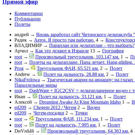
Прямой эфир
Комментарии
Публикации
Полеты
андрей
→
Вновь заработал сайт Читинского дельтаклуба 
Радик
→
Aeros. Я просто там работаю.
4
→
Конструкторс
ВЛАДИМИР
→
Параплан или дельтаплан – что выбрать?
Арчил
→
Как это делают в Израиле
13
→
География
root
→
Произвольный треугольник, 103.147 км.
1
→
П
root
→
Полеты на дельтаплане. Папа летает. Hang-gliding. D
Prog
→
Треугольник ФАИ, 65.521 км.
2
→
Полет
Andrew
→
Полет на дальность, 28.88 км.
2
→
Полет
NikaFrolowa
→
Трагическая авария на авиашоу: на глазах
Параллельные миры
root
→
DashWare + IGC2CSV = дельтапланерное видео с 
Иван
→
Полет на дальность, 33.121 км.
1
→
Полет
Алексей
→
Dreaming Awake At King Mountain Idaho
1
→
В
ed209
→
Chegem 2012 / Чегем
2
→
Видео
ed209
→
Чегем-посадки
2
→
Точки
root
→
Треугольник ФАИ, 111.234 км.
1
→
Полет
root
→
Полет на дальность, 7.995 км.
1
→
Полет
DиVнЫй
→
Произвольный треугольник, 64.363 км.
4