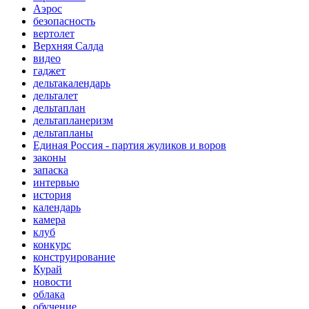
Аэрос
безопасность
вертолет
Верхняя Салда
видео
гаджет
дельтакалендарь
дельталет
дельтаплан
дельтапланеризм
дельтапланы
Единая Россия - партия жуликов и воров
законы
запаска
интервью
история
календарь
камера
клуб
конкурс
конструирование
Курай
новости
облака
обучение