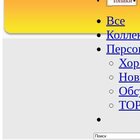
Топики
Все
Колле
Персо
Хор
Нов
Обс
TO