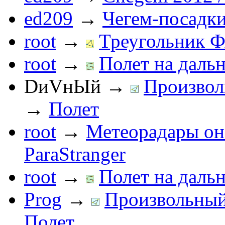
ed209
→
Чегем-посадк
root
→
Треугольник Ф
root
→
Полет на дальн
DиVнЫй
→
Произвол
→
Полет
root
→
Метеорадары он
ParaStranger
root
→
Полет на дальн
Prog
→
Произвольный 
Полет