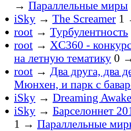
→
Параллельные миры
iSky
→
The Screamer
1
root
→
Турбулентность
root
→
XC360 - конкур
на летную тематику
0
root
→
Два друга, два 
Мюнхен, и парк с бава
iSky
→
Dreaming Awake
iSky
→
Барселоннет 201
1
→
Параллельные мир