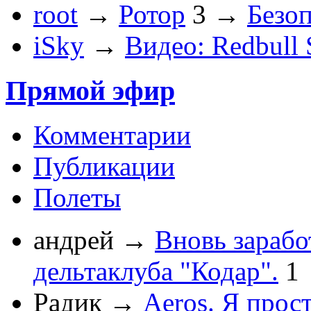
root
→
Ротор
3
→
Безо
iSky
→
Видео: Redbull
Прямой эфир
Комментарии
Публикации
Полеты
андрей
→
Вновь зарабо
дельтаклуба "Кодар".
1
Радик
→
Aeros. Я прос