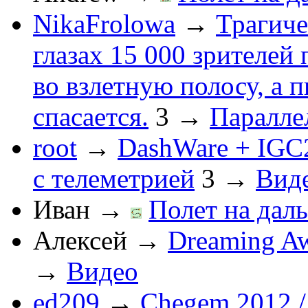
NikaFrolowa
→
Трагиче
глазах 15 000 зрителей
во взлетную полосу, а 
спасается.
3
→
Паралле
root
→
DashWare + IGC
с телеметрией
3
→
Вид
Иван
→
Полет на даль
Алексей
→
Dreaming Aw
→
Видео
ed209
→
Chegem 2012 /