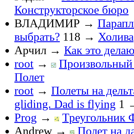
Конструкторское бюро
ВЛАДИМИР
→
Парапл
выбрать?
118
→
Холив
Арчил
→
Как это делаю
root
→
Произвольный 
Полет
root
→
Полеты на дельт
gliding. Dad is flying
1
Prog
→
Треугольник 
Andrew
→
Полет на д