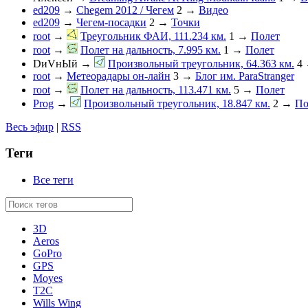
ed209
→
Chegem 2012 / Чегем
2
→
Видео
ed209
→
Чегем-посадки
2
→
Точки
root
→
Треугольник ФАИ, 111.234 км.
1
→
Полет
root
→
Полет на дальность, 7.995 км.
1
→
Полет
DиVнЫй
→
Произвольный треугольник, 64.363 км.
4
root
→
Метеорадары он-лайн
3
→
Блог им. ParaStranger
root
→
Полет на дальность, 113.471 км.
5
→
Полет
Prog
→
Произвольный треугольник, 18.847 км.
2
→
По
Весь эфир
|
RSS
Теги
Все теги
3D
Aeros
GoPro
GPS
Moyes
T2C
Wills Wing