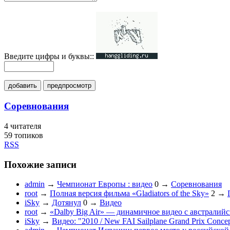
Введите цифры и буквы::
добавить
предпросмотр
Соревнования
4
читателя
59 топиков
RSS
Похожие записи
admin
→
Чемпионат Европы : видео
0
→
Соревнования
root
→
Полная версия фильма «Gladiators of the Sky»
2
→
iSky
→
Дотянул
0
→
Видео
root
→
«Dalby Big Air» — динамичное видео с австралий
iSky
→
Видео: "2010 / New FAI Sailplane Grand Prix Conce