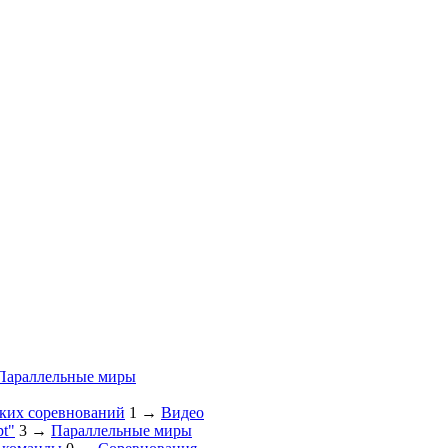
Параллельные миры
ских соревнований
1
→
Видео
pt"
3
→
Параллельные миры