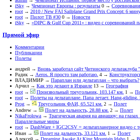
admin
→
Чемпионат Испании: первое место у российско
iSky
→
Чемпионат Европы : результаты
0
→
Соревновани
root
→
2010 / New FAI Sailplane Grand Prix Concept: 6 мин
root
→
Пилот ТВ #30
0
→
Новости
iSky
→
«DIPC & Gulf Cup 2011» : видео с соревнований 
Прямой эфир
Комментарии
Публикации
Полеты
андрей
→
Вновь заработал сайт Читинского дельтаклуба 
Радик
→
Aeros. Я просто там работаю.
4
→
Конструкторс
ВЛАДИМИР
→
Параплан или дельтаплан – что выбрать?
Арчил
→
Как это делают в Израиле
13
→
География
root
→
Произвольный треугольник, 103.147 км.
1
→
П
root
→
Полеты на дельтаплане. Папа летает. Hang-gliding. D
Prog
→
Треугольник ФАИ, 65.521 км.
2
→
Полет
Andrew
→
Полет на дальность, 28.88 км.
2
→
Полет
NikaFrolowa
→
Трагическая авария на авиашоу: на глазах
Параллельные миры
root
→
DashWare + IGC2CSV = дельтапланерное видео с 
Иван
→
Полет на дальность, 33.121 км.
1
→
Полет
Алексей
→
Dreaming Awake At King Mountain Idaho
1
→
В