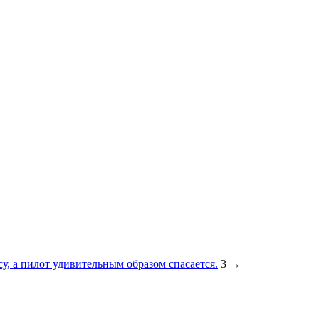
су, а пилот удивительным образом спасается.
3
→