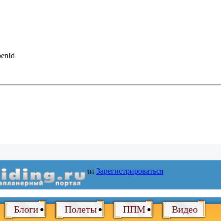
enId
Войти
или
Зарегистрироваться
Блоги
Полеты
ППМ
Видео