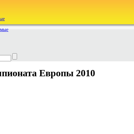
ые
емые
мпионата Европы 2010