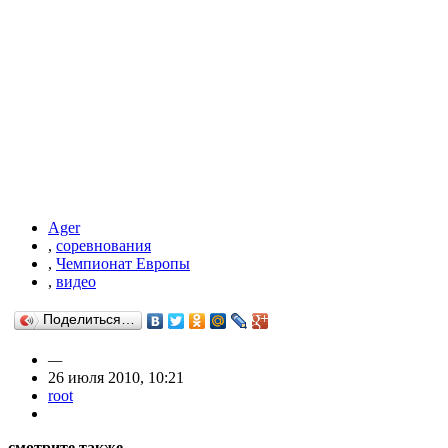
Ager
,
соревнования
,
Чемпионат Европы
,
видео
Поделиться…
—
26 июля 2010, 10:21
root
смотрите также…