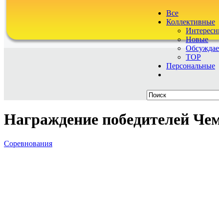
Все
Коллективные
Интересн
Новые
Обсужда
TOP
Персональные
Награждение победителей Че
Соревнования