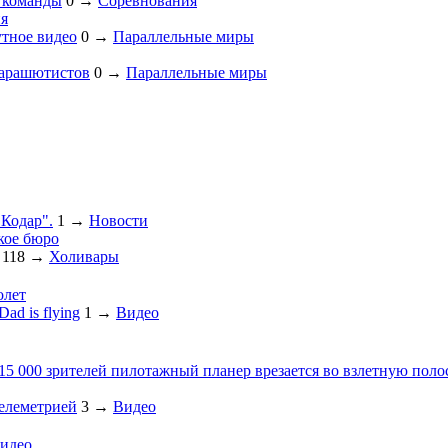
й команды
0
→
Соревнования
я
утное видео
0
→
Параллельные миры
парашютистов
0
→
Параллельные миры
"Кодар".
1
→
Новости
кое бюро
118
→
Холивары
олет
ad is flying
1
→
Видео
 15 000 зрителей пилотажный планер врезается во взлетную поло
телеметрией
3
→
Видео
идео