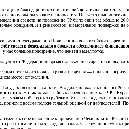
изациям благодарность за то, что вообще хоть на каких-то усло
тия на нормальном уровне не получатся. На ежегодные многочи
делении средств на проведение ЧР было один раз обещано 20 00
т только обещания. Ни финансовой, ни моральной поддержки не
совыми структурами, и в Положении о всероссийских соревнова
а счёт средств федерального бюджета обеспечивает финансир
», у нас большое подозрение, что деньги выделяются.
е получил от Федерации вовремя положения о соревнованиях, кото
есения посильного вклада в развитие дельта — и парапланеризма
дном месте нет желания.
ло Государственной важности. Это должно входить в планы Ро
ни пилотов
. На таких масштабных соревнованиях как ЧР в Курае
 это мы можем наблюдать за рубежом. Иначе не видать нам никак
а, причем с весьма положительной оценкой от наблюдателей. Пр
изменить свое отношение к проведению Чемпионатов России по 
терес к ним не только, когда дело касается срочно получить п
етствующие выводы.