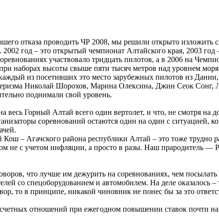
ашего отказа проводить ЧР 2008, мы решили открыто изложить 
 2002 год – это открытый чемпионат Алтайского края, 2003 год 
оревнованиях участвовало тридцать пилотов, а в 2006 на Чемпи
при наборах высоты свыше пяти тысяч метров над уровнем моря.
 каждый из посетивших это место зарубежных пилотов из Дании
еризма Николай Шорохов, Марина Олексина, Джин Сеок Сонг, Л
чительно поднимали свой уровень.
а весь Горный Алтай всего один вертолет, и что, не смотря на д
ганизаторы соревнований остаются один на один с ситуацией, к
ачей.
й Кош – Агачского района республики Алтай – это тоже трудно
одом не с учетом инфляции, а просто в разы. Наш прародитель 
оворов, что лучше им дежурить на соревнованиях, чем посылать
ей со спецоборудованием и автомобилем. На деле оказалось – то
р, то в принципе, никакой чиновник не понес бы за это ответс
счетных отношений при ежегодном повышении ставок почти на п