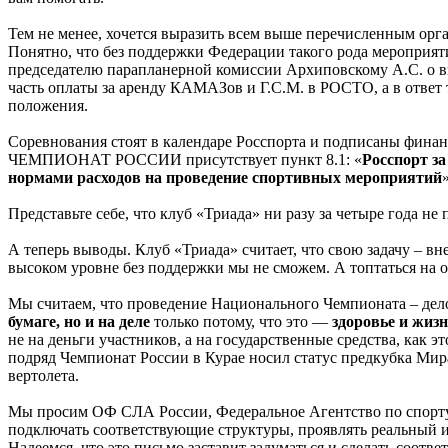
Тем не менее, хочется выразить всем выше перечисленным орган
Понятно, что без поддержки Федерации такого рода мероприя
председателю парапланерной комиссии Архиповскому А.С. о вы
часть оплаты за аренду КАМАЗов и Г.С.М. в РОСТО, а в отве
положения.
Соревнования стоят в календаре Росспорта и подписаны финан
ЧЕМПИОНАТ РОССИИ присутствует пункт 8.1: «
Росспорт з
нормами расходов на проведение спортивных мероприятий
Представьте себе, что клуб «Триада» ни разу за четыре года н
А теперь выводы. Клуб «Триада» считает, что свою задачу – вн
высоком уровне без поддержки мы не сможем. А топтаться на о
Мы считаем, что проведение Национального Чемпионата – де
бумаге, но и на деле
только потому, что это —
здоровье и жиз
не на деньги участников, а на государственные средства, как
подряд Чемпионат России в Курае носил статус предкубка Мир
вертолета.
Мы просим ОФ СЛА России, Федеральное Агентство по спорту 
подключать соответствующие структуры, проявлять реальный ин
Надеемся, что это письмо заставит задуматься и сделать соотв