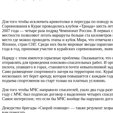
Для того чтобы исключить кривотолки и пересуды по поводу н
Соревнования в Курае проводились клубом «Триада» шесть лет.
2007 года — четыре раза подряд Чемпионат России. В первых с
местности позволяют летать маршруты больше ста километров 
место где можно проводить этапы и кубок Мира, что отмечали
Японии, стран СНГ. Среди них были мировые звезды параплан
года в год, принимая участие в курайских соревнованиях, зна
Наряду с этим имеются серьезные проблемы. Оказывается, что н
отправлять для проведения поисково-спасательных работ. И ор
пилота, упавшего в горах, становится почти невыполнимой зад
Само размещение спортивного лагеря на территории пос. Кура
нескольких лет берет аренду, которая повышается с каждым г
подъема спортсменов на старт только на платных условиях.
Для того чтобы МЧС направило спасателей, ушло два года разг
году с МЧС был подписан договор о выделении четырех спасател
Самое интересное, что если бы МЧС вообще бы нарушило догово
Дежурство бригады «Скорой помощи» — также результат хозра
вам помогать.