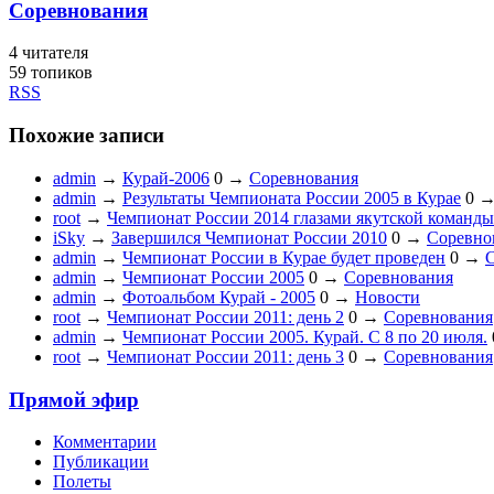
Соревнования
4
читателя
59 топиков
RSS
Похожие записи
admin
→
Курай-2006
0
→
Соревнования
admin
→
Результаты Чемпионата России 2005 в Курае
0
root
→
Чемпионат России 2014 глазами якутской команды
iSky
→
Завершился Чемпионат России 2010
0
→
Соревно
admin
→
Чемпионат России в Курае будет проведен
0
→
admin
→
Чемпионат России 2005
0
→
Соревнования
admin
→
Фотоальбом Курай - 2005
0
→
Новости
root
→
Чемпионат России 2011: день 2
0
→
Соревнования
admin
→
Чемпионат России 2005. Курай. С 8 по 20 июля.
root
→
Чемпионат России 2011: день 3
0
→
Соревнования
Прямой эфир
Комментарии
Публикации
Полеты