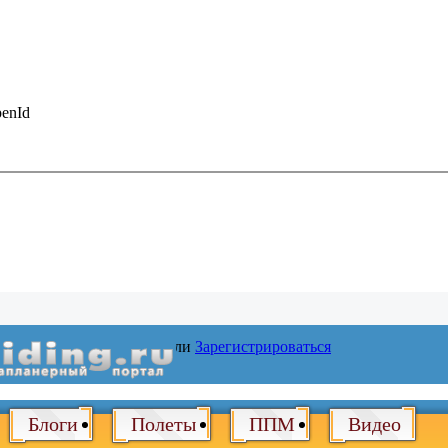
enId
Войти
или
Зарегистрироваться
Блоги
Полеты
ППМ
Видео