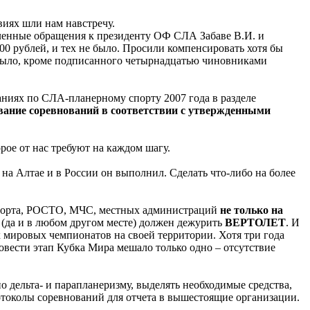
виях шли нам навстречу.
сленные обращения к президенту ОФ СЛА Забаве В.И. и
0 рублей, и тех не было. Просили компенсировать хотя бы
 было, кроме подписанного четырнадцатью чиновниками
ниях по СЛА-планерному спорту 2007 года в разделе
ование соревнований в соответствии с утвержденными
рое от нас требуют на каждом шагу.
 на Алтае и в России он выполнил. Сделать что-либо на более
сспорта, РОСТО, МЧС, местных администраций
не только на
 (да и в любом другом месте) должен дежурить
ВЕРТОЛЕТ
. И
их мировых чемпионатов на своей территории. Хотя три года
овести этап Кубка Мира мешало только одно – отсутствие
дельта- и парапланеризму, выделять необходимые средства,
ротоколы соревнований для отчета в вышестоящие организации.