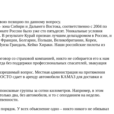
свою позицию по данному вопросу.
– зона Сибири и Дальнего Востока, соответственно с 2004 по
онате России было уже сто пятьдесят. Уникальные условия
 В результате Курай признан лучшим дельтадромом в России, и
, Франции, Болгарии, Польши, Великобритании, Кореи,
уиза Грандаль, Кейко Хираки. Наши российские пилоты из
оговор со страховой компанией, никто не собирается его к нам
огда без поддержки профессиональных спасателей, эвакуация
 разрешимый вопрос. Местная администрация на протяжении
— РОСТО сдает в аренду автомобили КАМАЗ для доставки и
 поисковые группы за сотни километров. Например, в этом
лько два, без автомобиля, и то с опозданием на неделю.
твенности.
орядок. У всех объяснение одно – никто никого не обязывал