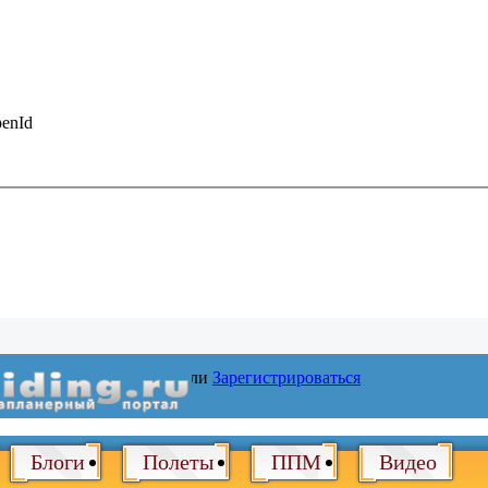
enId
Войти
или
Зарегистрироваться
Блоги
Полеты
ППМ
Видео