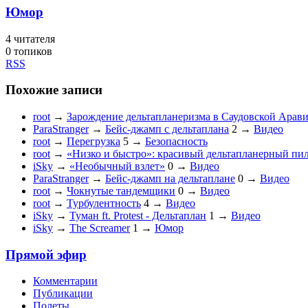
Юмор
4
читателя
0 топиков
RSS
Похожие записи
root
→
Зарождение дельтапланеризма в Саудовской Арав
ParaStranger
→
Бейс-джамп с дельтаплана
2
→
Видео
root
→
Перегрузка
5
→
Безопасность
root
→
«Низко и быстро»: красивый дельтапланерный пил
iSky
→
«Необычный взлет»
0
→
Видео
ParaStranger
→
Бейс-джамп на дельтаплане
0
→
Видео
root
→
Чокнутые тандемщики
0
→
Видео
root
→
Турбулентность
4
→
Видео
iSky
→
Туман ft. Protest - Дельтаплан
1
→
Видео
iSky
→
The Screamer
1
→
Юмор
Прямой эфир
Комментарии
Публикации
Полеты