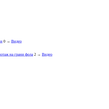
ии
0
→
Видео
отаж на грани фола
2
→
Видео