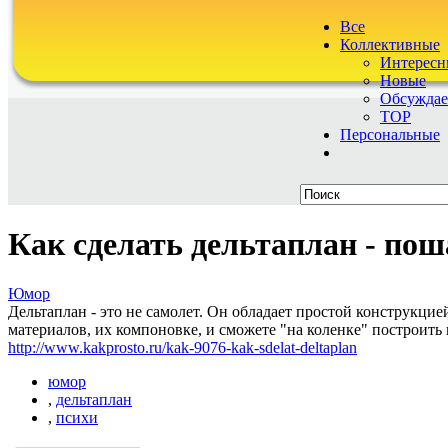
Все
Коллективные
Интересн
Новые
Обсужда
TOP
Персональные
Как сделать дельтаплан - пош
Юмор
Дельтаплан - это не самолет. Он обладает простой конструкци
материалов, их компоновке, и сможете "на коленке" построить 
http://www.kakprosto.ru/kak-9076-kak-sdelat-deltaplan
юмор
,
дельтаплан
,
психи