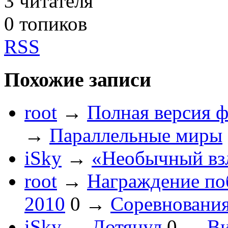
3
читателя
0 топиков
RSS
Похожие записи
root
→
Полная версия ф
→
Параллельные миры
iSky
→
«Необычный вз
root
→
Награждение по
2010
0
→
Соревновани
iSky
→
Дотянул
0
→
В