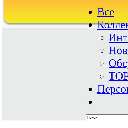
Все
Колле
Инт
Нов
Обс
TO
Персо