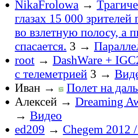
NikaFrolowa
→
Трагиче
глазах 15 000 зрителей
во взлетную полосу, а 
спасается.
3
→
Паралле
root
→
DashWare + IGC
с телеметрией
3
→
Вид
Иван
→
Полет на даль
Алексей
→
Dreaming Aw
→
Видео
ed209
→
Chegem 2012 /