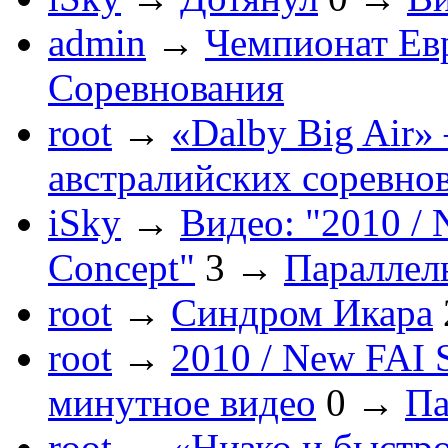
admin
→
Чемпионат Ев
Соревнования
root
→
«Dalby Big Air»
австралийских соревно
iSky
→
Видео: "2010 / 
Concept"
3
→
Параллел
root
→
Синдром Икара
root
→
2010 / New FAI S
минутное видео
0
→
Па
root
→
«Низко и быстр