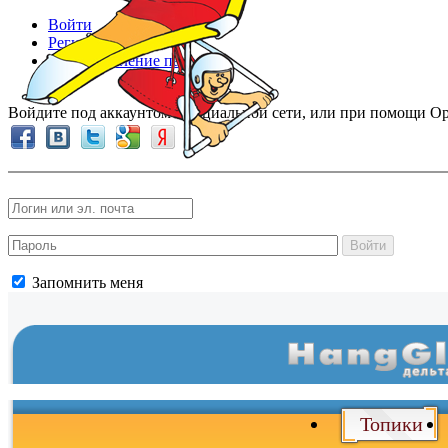
Войти
Регистрация
Восстановление пароля
Войдите под аккаунтом в социальной сети, или при помощи Op
Войти
Запомнить меня
Войти
и
Топики