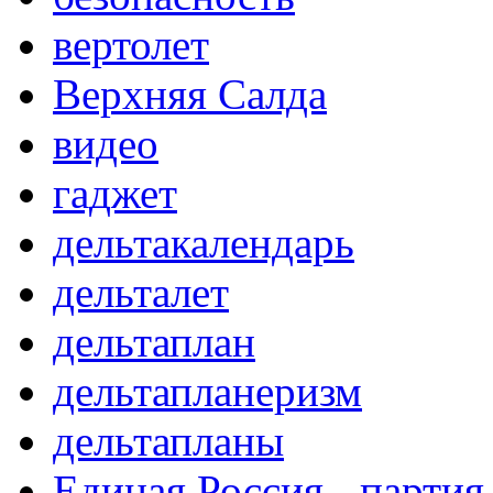
вертолет
Верхняя Салда
видео
гаджет
дельтакалендарь
дельталет
дельтаплан
дельтапланеризм
дельтапланы
Единая Россия - партия