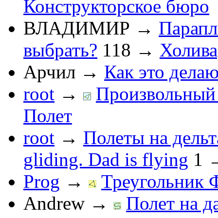
Конструкторское бюро
ВЛАДИМИР
→
Парапл
выбрать?
118
→
Холив
Арчил
→
Как это делаю
root
→
Произвольный 
Полет
root
→
Полеты на дельт
gliding. Dad is flying
1
Prog
→
Треугольник 
Andrew
→
Полет на д