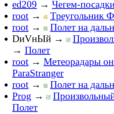
ed209
→
Чегем-посадк
root
→
Треугольник Ф
root
→
Полет на дальн
DиVнЫй
→
Произвол
→
Полет
root
→
Метеорадары он
ParaStranger
root
→
Полет на дальн
Prog
→
Произвольный 
Полет