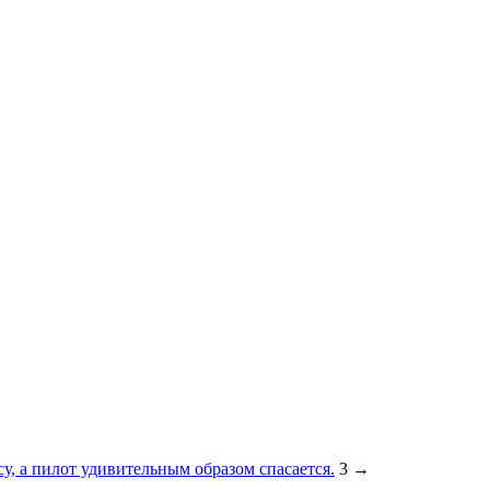
су, а пилот удивительным образом спасается.
3
→