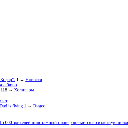
"Кодар".
1
→
Новости
кое бюро
118
→
Холивары
олет
ad is flying
1
→
Видео
 15 000 зрителей пилотажный планер врезается во взлетную поло