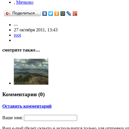
,
Мячково
Поделиться…
—
27 октября 2011, 13:43
root
смотрите также…
Комментарии (
0
)
Оставить комментарий
Ваше имя:
Ваш e-mail (будет скрыто и используется только для отправки о