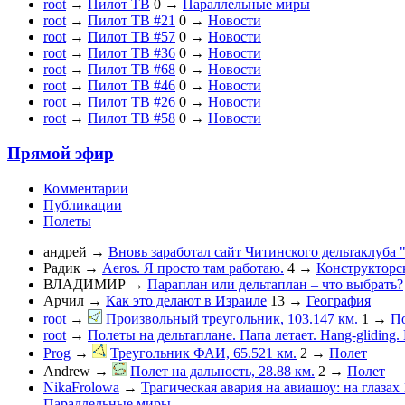
root
→
Пилот ТВ
0
→
Параллельные миры
root
→
Пилот ТВ #21
0
→
Новости
root
→
Пилот ТВ #57
0
→
Новости
root
→
Пилот ТВ #36
0
→
Новости
root
→
Пилот ТВ #68
0
→
Новости
root
→
Пилот ТВ #46
0
→
Новости
root
→
Пилот ТВ #26
0
→
Новости
root
→
Пилот ТВ #58
0
→
Новости
Прямой эфир
Комментарии
Публикации
Полеты
андрей
→
Вновь заработал сайт Читинского дельтаклуба 
Радик
→
Aeros. Я просто там работаю.
4
→
Конструкторс
ВЛАДИМИР
→
Параплан или дельтаплан – что выбрать?
Арчил
→
Как это делают в Израиле
13
→
География
root
→
Произвольный треугольник, 103.147 км.
1
→
П
root
→
Полеты на дельтаплане. Папа летает. Hang-gliding. D
Prog
→
Треугольник ФАИ, 65.521 км.
2
→
Полет
Andrew
→
Полет на дальность, 28.88 км.
2
→
Полет
NikaFrolowa
→
Трагическая авария на авиашоу: на глазах
Параллельные миры