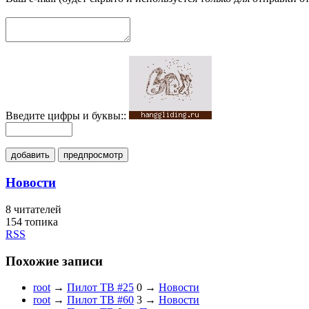
Введите цифры и буквы::
добавить
предпросмотр
Новости
8
читателей
154 топика
RSS
Похожие записи
root
→
Пилот ТВ #25
0
→
Новости
root
→
Пилот ТВ #60
3
→
Новости