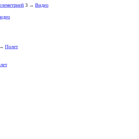
телеметрией
3
→
Видео
идео
→
Полет
лет