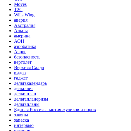
Moyes
T2C
Wills Wing
авария
Австралия
Альпы
америка
АОН
аэробатика
Аэрос
безопасность
вертолет
Верхняя Салда
видео
гаджет
дельтакалендарь
дельталет
дельтаплан
дельтапланеризм
дельтапланы
Единая Россия - партия жуликов и воров
законы
запаска
интервью
история