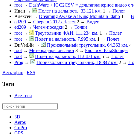
root
→
DashWare + IGC2CSV = дельтапланерное видео с 
Иван
→
Полет на дальность, 33.121 км.
1
→
Полет
Алексей
→
Dreaming Awake At King Mountain Idaho
1
→
В
ed209
→
Chegem 2012 / Чегем
2
→
Видео
ed209
→
Чегем-посадки
2
→
Точки
root
→
Треугольник ФАИ, 111.234 км.
1
→
Полет
root
→
Полет на дальность, 7.995 км.
1
→
Полет
DиVнЫй
→
Произвольный треугольник, 64.363 км.
4
root
→
Метеорадары он-лайн
3
→
Блог им. ParaStranger
root
→
Полет на дальность, 113.471 км.
5
→
Полет
Prog
→
Произвольный треугольник, 18.847 км.
2
→
По
Весь эфир
|
RSS
Теги
Все теги
3D
Aeros
GoPro
GPS