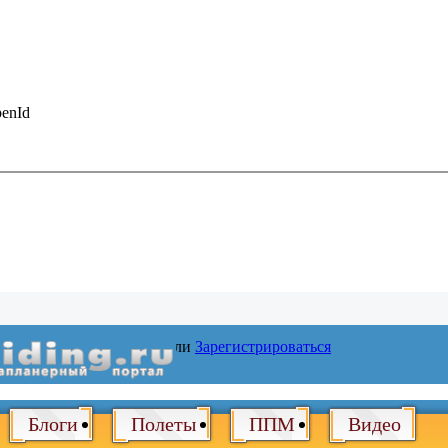
enId
Войти
или
Зарегистрироваться
Блоги
Полеты
ППМ
Видео