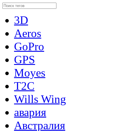
3D
Aeros
GoPro
GPS
Moyes
T2C
Wills Wing
авария
Австралия