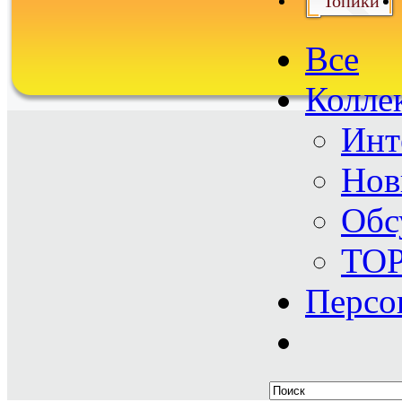
Топики
Все
Колле
Инт
Нов
Обс
TO
Персо