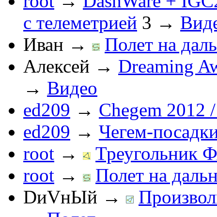
root
→
DashWare + IGC
с телеметрией
3
→
Вид
Иван
→
Полет на даль
Алексей
→
Dreaming Aw
→
Видео
ed209
→
Chegem 2012 /
ed209
→
Чегем-посадк
root
→
Треугольник Ф
root
→
Полет на дальн
DиVнЫй
→
Произвол