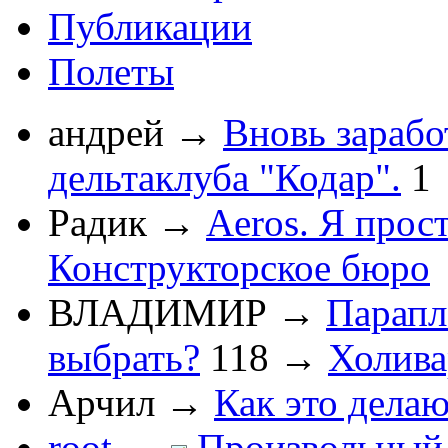
Публикации
Полеты
андрей
→
Вновь зарабо
дельтаклуба "Кодар".
1
Радик
→
Aeros. Я прос
Конструкторское бюро
ВЛАДИМИР
→
Парапл
выбрать?
118
→
Холив
Арчил
→
Как это делаю
root
→
Произвольный 