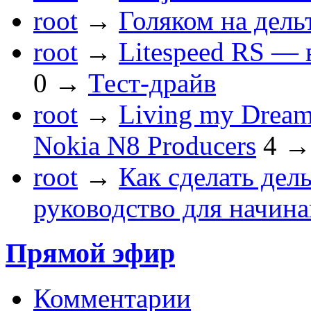
root
→
Голяком на дель
root
→
Litespeed RS — 
0
→
Тест-драйв
root
→
Living my Dream
Nokia N8 Producers
4
root
→
Как сделать дел
руководство для начин
Прямой эфир
Комментарии