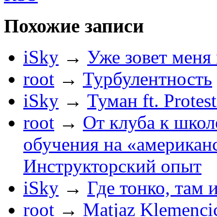
Похожие записи
iSky
→
Уже зовет меня 
root
→
Турбулентность
iSky
→
Туман ft. Protes
root
→
От клуба к школ
обучения на «американ
Инструкторский опыт
iSky
→
Где тонко, там 
root
→
Matjaz Klemenci