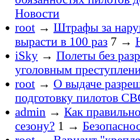
Новости
root
→
Штрафы за нару
вырасти в 100 раз
7
→
iSky
→
Полеты без раз
уголовным преступлен
root
→
О выдаче разре
подготовку пилотов С
admin
→
Как правильно
сезону?
1
→
Безопасно
root
→
Вариант "крепле