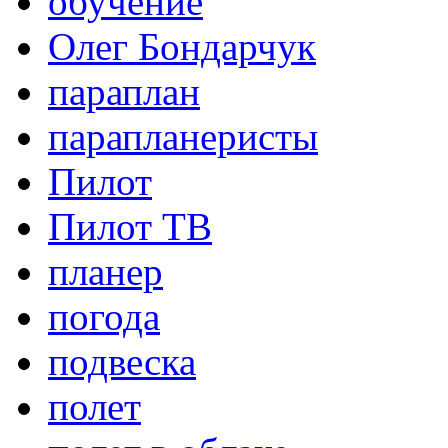
обучение
Олег Бондарчук
параплан
парапланеристы
Пилот
Пилот ТВ
планер
погода
подвеска
полет