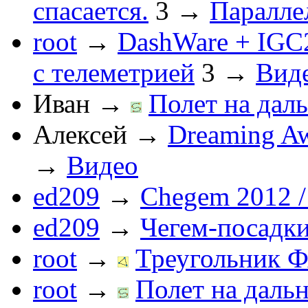
спасается.
3
→
Паралле
root
→
DashWare + IGC
с телеметрией
3
→
Вид
Иван
→
Полет на даль
Алексей
→
Dreaming Aw
→
Видео
ed209
→
Chegem 2012 /
ed209
→
Чегем-посадк
root
→
Треугольник Ф
root
→
Полет на дальн