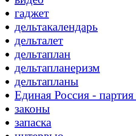
гаджет
дельтакалендарь
дельталет
дельтаплан
дельтапланеризм
дельтапланы
Единая Россия - партия
законы
запаска
интервью