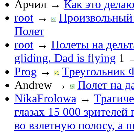
Арчил
→
Как это делаю
root
→
Произвольный 
Полет
root
→
Полеты на дельт
gliding. Dad is flying
1
Prog
→
Треугольник 
Andrew
→
Полет на д
NikaFrolowa
→
Трагиче
глазах 15 000 зрителей
во взлетную полосу, а 