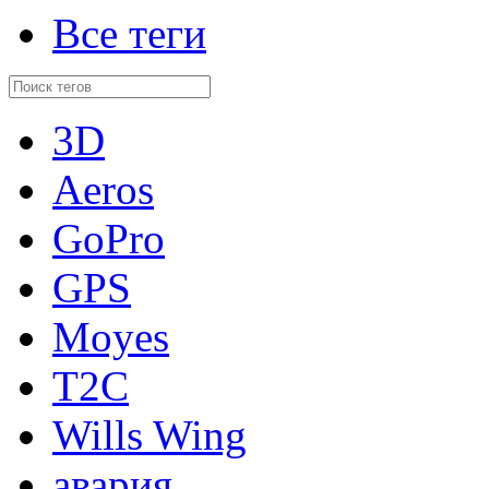
Все теги
3D
Aeros
GoPro
GPS
Moyes
T2C
Wills Wing
авария