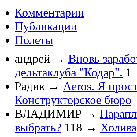
Комментарии
Публикации
Полеты
андрей
→
Вновь зарабо
дельтаклуба "Кодар".
1
Радик
→
Aeros. Я прос
Конструкторское бюро
ВЛАДИМИР
→
Парапл
выбрать?
118
→
Холив