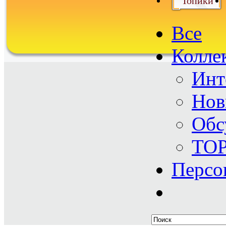
Топики
Все
Колле
Инт
Нов
Обс
TO
Персо