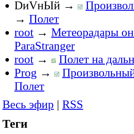
DиVнЫй
→
Произвол
→
Полет
root
→
Метеорадары он
ParaStranger
root
→
Полет на дальн
Prog
→
Произвольный 
Полет
Весь эфир
|
RSS
Теги