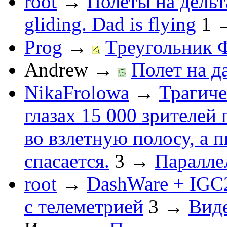
root
→
Полеты на дельт
gliding. Dad is flying
1
Prog
→
Треугольник 
Andrew
→
Полет на д
NikaFrolowa
→
Трагиче
глазах 15 000 зрителей
во взлетную полосу, а 
спасается.
3
→
Паралле
root
→
DashWare + IGC
с телеметрией
3
→
Вид