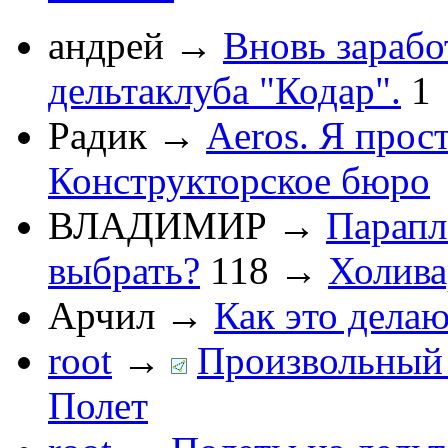
андрей
→
Вновь зарабо
дельтаклуба "Кодар".
1
Радик
→
Aeros. Я прос
Конструкторское бюро
ВЛАДИМИР
→
Парапл
выбрать?
118
→
Холив
Арчил
→
Как это делаю
root
→
Произвольный 
Полет