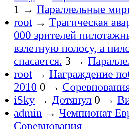
1
→
Параллельные мир
root
→
Трагическая ава
000 зрителей пилотажны
взлетную полосу, а пи
спасается.
3
→
Паралле
root
→
Награждение по
2010
0
→
Соревновани
iSky
→
Дотянул
0
→
В
admin
→
Чемпионат Ев
Соревнования