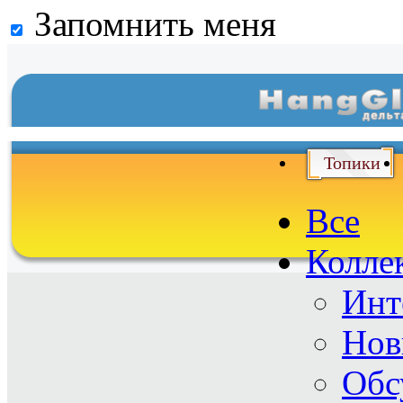
Запомнить меня
Войти
и
Топики
Все
Колле
Инт
Нов
Обс