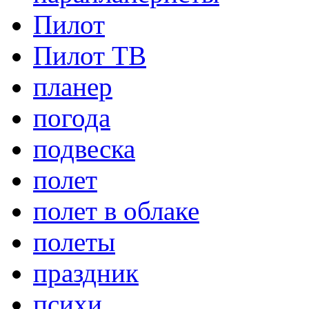
Пилот
Пилот ТВ
планер
погода
подвеска
полет
полет в облаке
полеты
праздник
психи