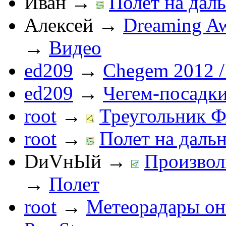
Иван
→
Полет на даль
Алексей
→
Dreaming Aw
→
Видео
ed209
→
Chegem 2012 /
ed209
→
Чегем-посадк
root
→
Треугольник Ф
root
→
Полет на дальн
DиVнЫй
→
Произвол
→
Полет
root
→
Метеорадары он