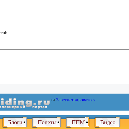
enId
Войти
или
Зарегистрироваться
Блоги
Полеты
ППМ
Видео