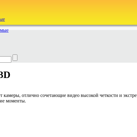
ые
емые
 3D
т камеры, отлично сочетающие видео высокой четкости и экстр
кие моменты.