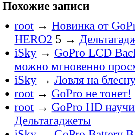
Похожие записи
root
→
Новинка от GoP
HERO2
5
→
Дельтагад
iSky
→
GoPro LCD BacP
можно мгновенно прос
iSky
→
Ловля на блесн
root
→
GoPro не тонет!
root
→
GoPro HD научи
Дельтагаджеты
iSky
→
GoPro Battery B