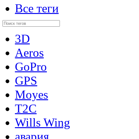
Все теги
3D
Aeros
GoPro
GPS
Moyes
T2C
Wills Wing
авария