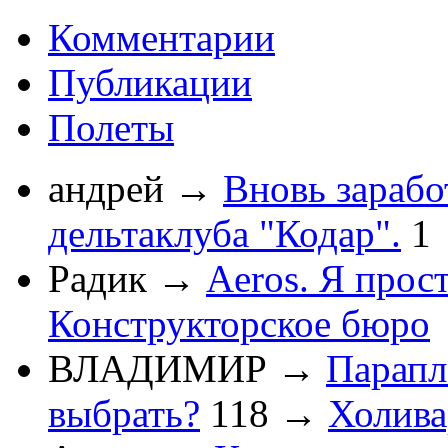
Комментарии
Публикации
Полеты
андрей
→
Вновь зарабо
дельтаклуба "Кодар".
1
Радик
→
Aeros. Я прос
Конструкторское бюро
ВЛАДИМИР
→
Парапл
выбрать?
118
→
Холив