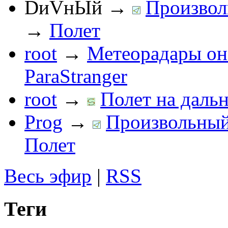
DиVнЫй
→
Произвол
→
Полет
root
→
Метеорадары он
ParaStranger
root
→
Полет на дальн
Prog
→
Произвольный 
Полет
Весь эфир
|
RSS
Теги