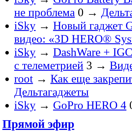
не проблема
0
→
Дельт
iSky
→
Новый гаджет G
видео: «3D HERO® Sys
iSky
→
DashWare + IGC
с телеметрией
3
→
Вид
root
→
Как еще закрепи
Дельтагаджеты
iSky
→
GoPro HERO 4
Прямой эфир