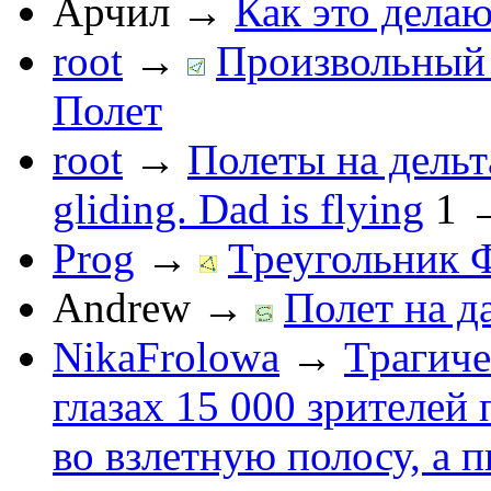
Арчил
→
Как это делаю
root
→
Произвольный 
Полет
root
→
Полеты на дельт
gliding. Dad is flying
1
Prog
→
Треугольник 
Andrew
→
Полет на д
NikaFrolowa
→
Трагиче
глазах 15 000 зрителей
во взлетную полосу, а 