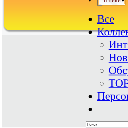
Топики
Все
Колле
Инт
Нов
Обс
TO
Персо