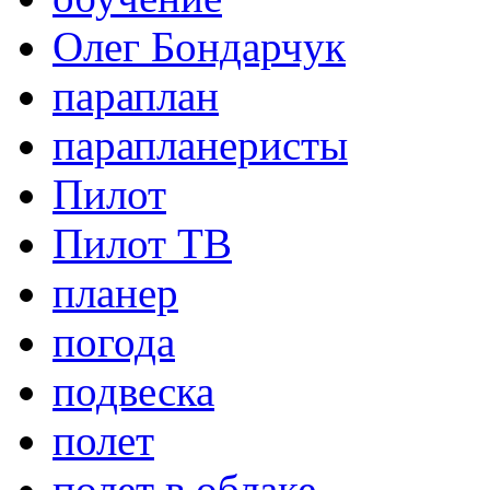
Олег Бондарчук
параплан
парапланеристы
Пилот
Пилот ТВ
планер
погода
подвеска
полет
полет в облаке