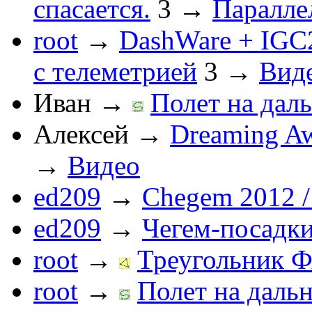
спасается.
3
→
Паралле
root
→
DashWare + IGC
с телеметрией
3
→
Вид
Иван
→
Полет на даль
Алексей
→
Dreaming Aw
→
Видео
ed209
→
Chegem 2012 /
ed209
→
Чегем-посадк
root
→
Треугольник Ф
root
→
Полет на дальн