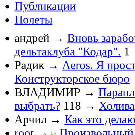
Публикации
Полеты
андрей
→
Вновь зарабо
дельтаклуба "Кодар".
1
Радик
→
Aeros. Я прос
Конструкторское бюро
ВЛАДИМИР
→
Парапл
выбрать?
118
→
Холив
Арчил
→
Как это делаю
root
→
Произвольный 