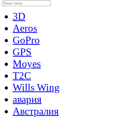
3D
Aeros
GoPro
GPS
Moyes
T2C
Wills Wing
авария
Австралия