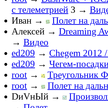
с телеметрией
3
→
Вид
Иван
→
Полет на даль
Алексей
→
Dreaming Aw
→
Видео
ed209
→
Chegem 2012 /
ed209
→
Чегем-посадк
root
→
Треугольник Ф
root
→
Полет на дальн
DиVнЫй
→
Произвол
→
Полет