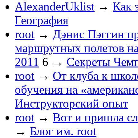
AlexanderUklist
→
Как 
География
root
→
Дэнис Пэггин пр
маршрутных полетов н
2011
6
→
Секреты Чем
root
→
От клуба к школ
обучения на «американ
Инструкторский опыт
root
→
Вот и пришла сл
→
Блог им. root