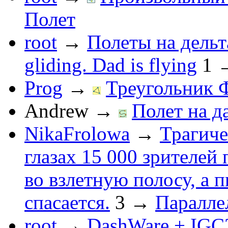
Полет
root
→
Полеты на дельт
gliding. Dad is flying
1
Prog
→
Треугольник 
Andrew
→
Полет на д
NikaFrolowa
→
Трагиче
глазах 15 000 зрителей
во взлетную полосу, а 
спасается.
3
→
Паралле
root
→
DashWare + IGC