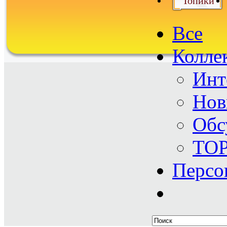
Топики
Все
Колле
Инт
Нов
Обс
TO
Персо