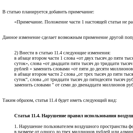
В статью планируется добавить примечание:
«Примечание. Положение части 1 настоящей статьи не ра
Данное изменение сделает возможным применение другой попр
2) Внести в статью 11.4 следующие изменения:
в абзаце втором части 1 слова «от двух тысяч до пяти т
суток», слова «от двадцати пяти тысяч до тридцати тысяч
рублей » заменить словами «от пяти до десяти миллионов
в абзаце втором части 2 слова „от трех тысяч до пяти т
суток“, слова „от тридцати тысяч до пятидесяти тысяч ру
заменить словами " от семи до двенадцати миллионов руб
Таким образом, статья 11.4 будет иметь следующий вид:
Статья 11.4. Нарушение правил использования воздуш
1. Нарушение пользователем воздушного пространства ф
в размере
от одного до трех миллионов рублей или админ