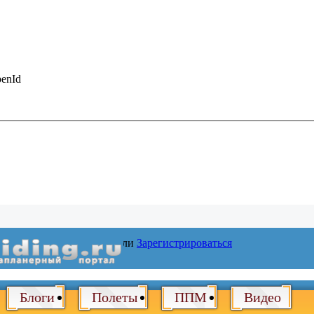
enId
Войти
или
Зарегистрироваться
Блоги
Полеты
ППМ
Видео