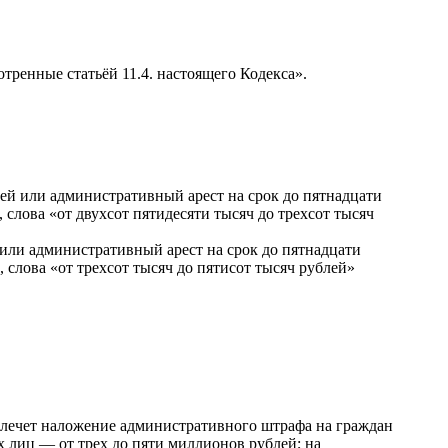
ренные статьёй 11.4. настоящего Кодекса».
блей или административный арест на срок до пятнадцати
 слова «от двухсот пятидесяти тысяч до трехсот тысяч
й или административный арест на срок до пятнадцати
 слова «от трехсот тысяч до пятисот тысяч рублей»
влечет наложение административного штрафа на граждан
ых лиц —
от трех до пяти миллионов рублей
; на