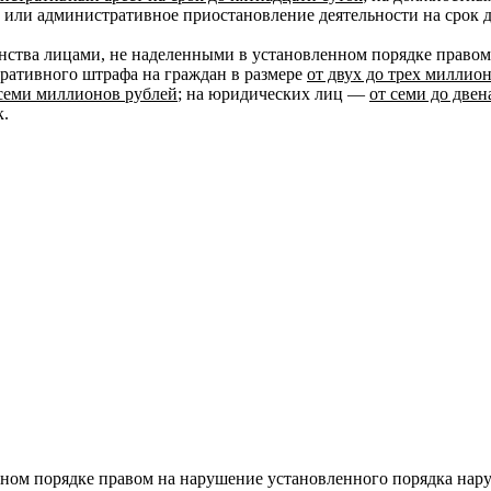
или административное приостановление деятельности на срок д
нства лицами, не наделенными в установленном порядке правом
ративного штрафа на граждан в размере
от двух до трех миллио
 семи миллионов рублей
; на юридических лиц —
от семи до две
к.
нном порядке правом на нарушение установленного порядка нар