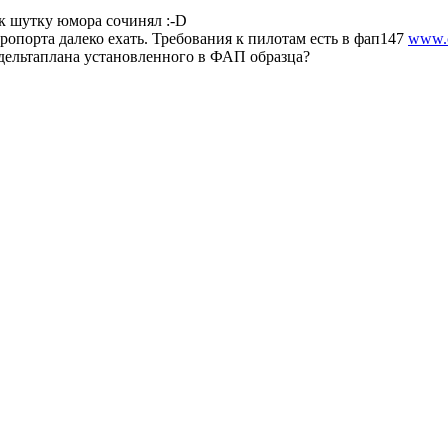
ак шутку юмора сочинял :-D
эропорта далеко ехать. Требования к пилотам есть в фап147
www.c
а дельтаплана установленного в ФАП образца?