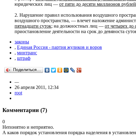
юридических лиц —
от пяти до десяти миллионов рублей
2. Нарушение правил использования воздушного простра
воздушного пространства, — влечет наложение админист
пятнадцати суток
; на должностных лиц —
от четырех до
приостановление деятельности на срок до девяноста суто
законы
,
Единая Россия - партия жуликов и воров
,
минтранс
,
штраф
Поделиться…
—
26 апреля 2011, 12:34
root
Комментарии (
7
)
0
Непонятно и неприятно.
А каков порядок установления порядка наделения в установле