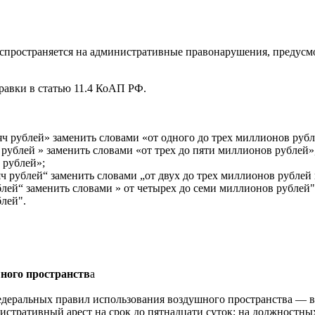
спространяется на административные правонарушения, предусмот
авки в статью 11.4 КоАП РФ.
ысяч рублей» заменить словами «от одного до трех миллионов ру
 рублей » заменить словами «от трех до пяти миллионов рублей»,
 рублей»;
ысяч рублей“ заменить словами „от двух до трех миллионов рубле
блей“ заменить словами » от четырех до семи миллионов рублей",
лей".
ного пространств
а
едеральных правил использования воздушного пространства — 
истративный арест на срок до пятнадцати суток
; на должностн