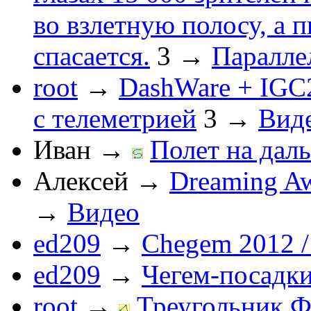
во взлетную полосу, а 
спасается.
3
→
Паралле
root
→
DashWare + IGC
с телеметрией
3
→
Вид
Иван
→
Полет на даль
Алексей
→
Dreaming Aw
→
Видео
ed209
→
Chegem 2012 /
ed209
→
Чегем-посадк
root
→
Треугольник Ф