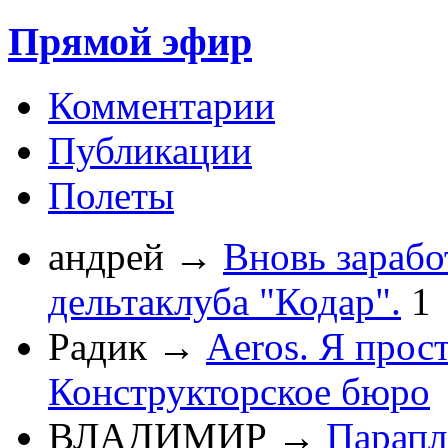
Прямой эфир
Комментарии
Публикации
Полеты
андрей
→
Вновь зарабо
дельтаклуба "Кодар".
1
Радик
→
Aeros. Я прос
Конструкторское бюро
ВЛАДИМИР
→
Парапл