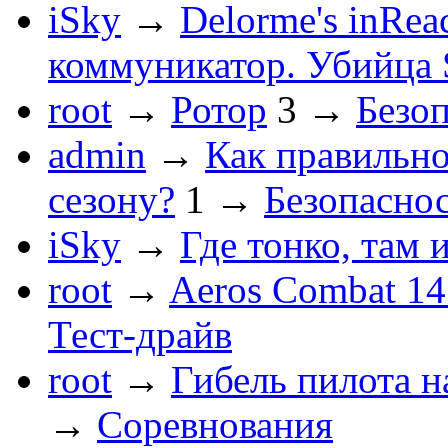
iSky
→
Delorme's inRe
коммуникатор. Убийца
root
→
Ротор
3
→
Безо
admin
→
Как правильно
сезону?
1
→
Безопасно
iSky
→
Где тонко, там 
root
→
Aeros Combat 14
Тест-драйв
root
→
Гибель пилота н
→
Соревнования