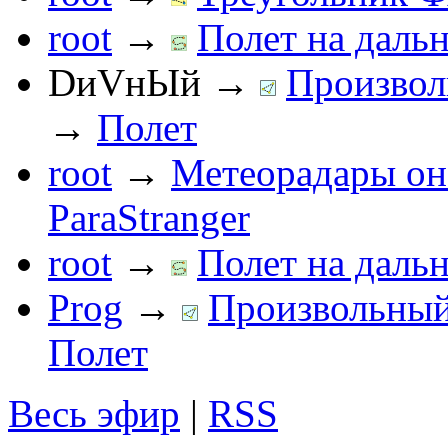
root
→
Полет на дальн
DиVнЫй
→
Произвол
→
Полет
root
→
Метеорадары он
ParaStranger
root
→
Полет на дальн
Prog
→
Произвольный 
Полет
Весь эфир
|
RSS