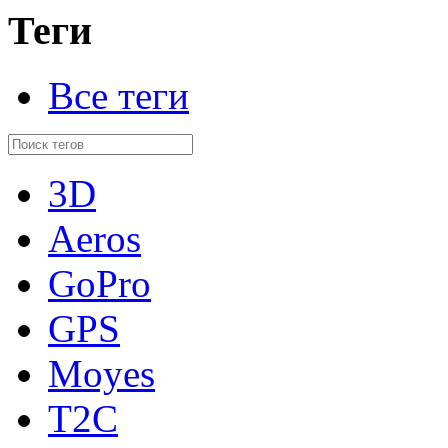
Теги
Все теги
3D
Aeros
GoPro
GPS
Moyes
T2C