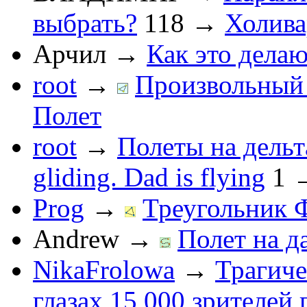
выбрать?
118
→
Холив
Арчил
→
Как это делаю
root
→
Произвольный 
Полет
root
→
Полеты на дельт
gliding. Dad is flying
1
Prog
→
Треугольник 
Andrew
→
Полет на д
NikaFrolowa
→
Трагиче
глазах 15 000 зрителей