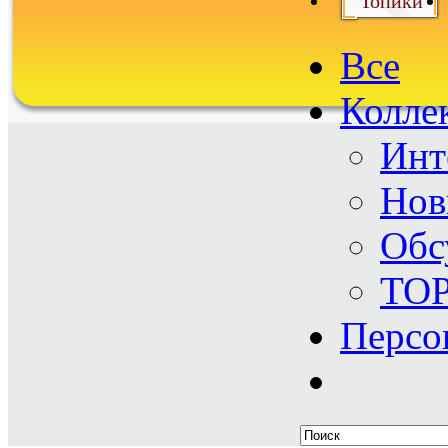
Топики
Все
Колле
Инт
Нов
Обс
TO
Персо