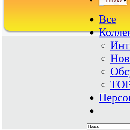
Топики
Все
Колле
Инт
Нов
Обс
TO
Персо