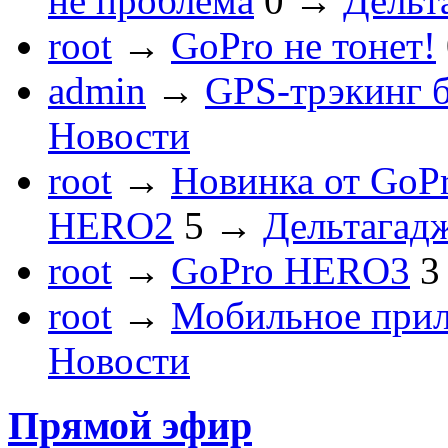
не проблема
0
→
Дельт
root
→
GoPro не тонет!
admin
→
GPS-трэкинг 
Новости
root
→
Новинка от GoP
HERO2
5
→
Дельтагад
root
→
GoPro HERO3
3
root
→
Мобильное прил
Новости
Прямой эфир