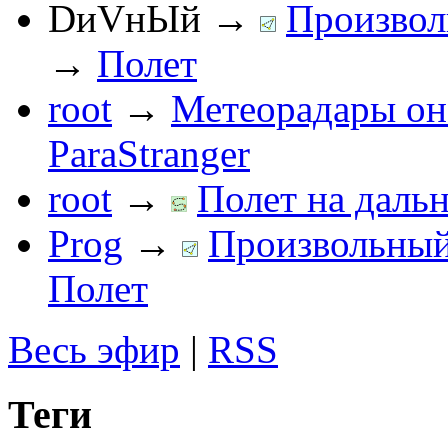
DиVнЫй
→
Произвол
→
Полет
root
→
Метеорадары он
ParaStranger
root
→
Полет на дальн
Prog
→
Произвольный 
Полет
Весь эфир
|
RSS
Теги