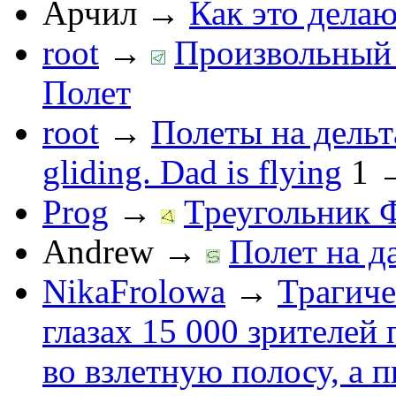
Арчил
→
Как это делаю
root
→
Произвольный 
Полет
root
→
Полеты на дельт
gliding. Dad is flying
1
Prog
→
Треугольник 
Andrew
→
Полет на д
NikaFrolowa
→
Трагиче
глазах 15 000 зрителей
во взлетную полосу, а 