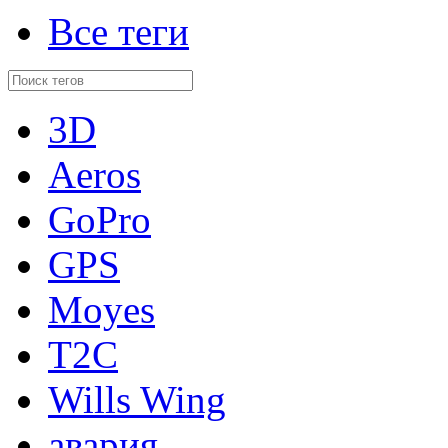
Все теги
3D
Aeros
GoPro
GPS
Moyes
T2C
Wills Wing
авария