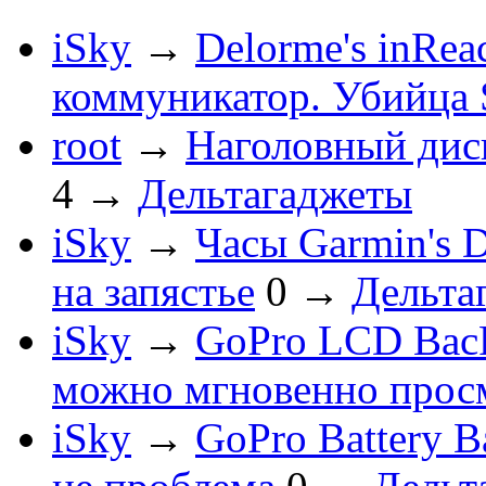
iSky
→
Delorme's inRe
коммуникатор. Убийца
root
→
Наголовный дис
4
→
Дельтагаджеты
iSky
→
Часы Garmin's 
на запястье
0
→
Дельта
iSky
→
GoPro LCD BacP
можно мгновенно прос
iSky
→
GoPro Battery B