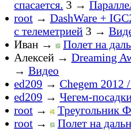
спасается.
3
→
Паралле
root
→
DashWare + IGC
с телеметрией
3
→
Вид
Иван
→
Полет на даль
Алексей
→
Dreaming Aw
→
Видео
ed209
→
Chegem 2012 /
ed209
→
Чегем-посадк
root
→
Треугольник Ф
root
→
Полет на дальн